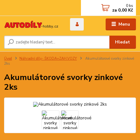
0
ks
za
0,00 Kč
Menu
Hledat
Úvod
Náhradní díly- ŠKODA+ZAH.VOZY
Akumulátorové svorky zinkové
2ks
Akumulátorové svorky zinkové
2ks