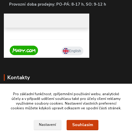
P
rovozní doba prodejny: PO-PÁ: 8-17 h, SO: 9-12 h
Kontakty
Pro základní funkčnost, zpříjemnění používání webu, analytické
účely a v případě udělení souhlasu také pro účely cílení reklamy
+420 603467970
využíváme soubory cookies. Nastavení vlastních preferencí
cookies můžete kdykoli upravit odkazem ve spodní části stránek.
info@autodily-hobby.cz
Souhlasím
Nastavení