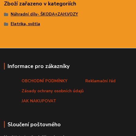
Zboží zařazeno v kategoriích
Náhradní díly- ŠKODA+ZAH.VOZY
Eletrika, světla
Informace pro zákazníky
OBCHODNÍ PODMÍNKY
Reklamační řád
Zásady ochrany osobních údajů
JAK NAKUPOVAT
Sloučení poštovného