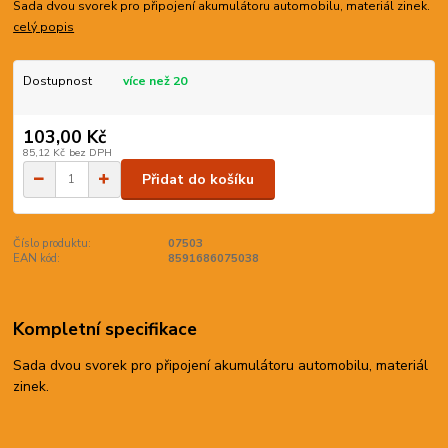
Sada dvou svorek pro připojení akumulátoru automobilu, materiál zinek.
celý popis
Dostupnost
více než 20
103,00 Kč
85,12 Kč
bez DPH
Přidat do košíku
Číslo produktu:
07503
EAN kód:
8591686075038
Kompletní specifikace
Sada dvou svorek pro připojení akumulátoru automobilu, materiál
zinek.