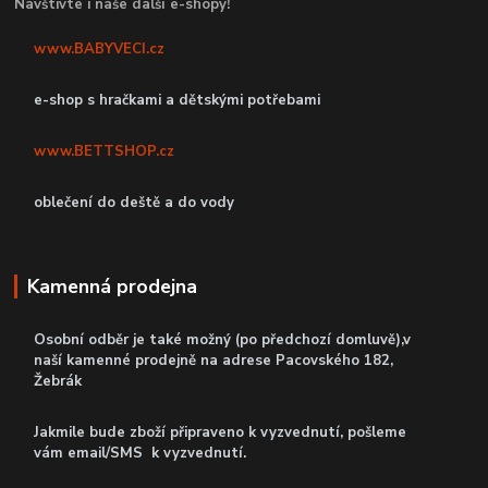
Navštivte i naše další e-shopy!
www.BABYVECI.cz
e-shop s hračkami a dětskými potřebami
www.BETTSHOP.cz
oblečení do deště a do vody
Kamenná prodejna
Osobní odběr je také možný (po předchozí domluvě),v
naší kamenné prodejně
na adrese Pacovského 182,
Žebrák
Jakmile bude zboží připraveno k vyzvednutí, pošleme
vám email/SMS k vyzvednutí.