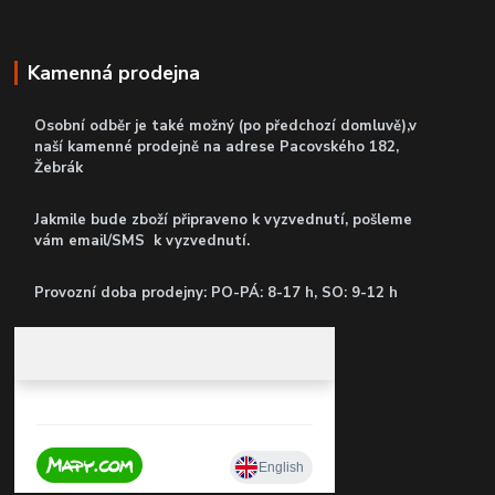
Kamenná prodejna
Osobní odběr je také možný (po předchozí domluvě),v
naší kamenné prodejně
na adrese Pacovského 182,
Žebrák
Jakmile bude zboží připraveno k vyzvednutí, pošleme
vám email/SMS k vyzvednutí.
P
rovozní doba prodejny: PO-PÁ: 8-17 h, SO: 9-12 h