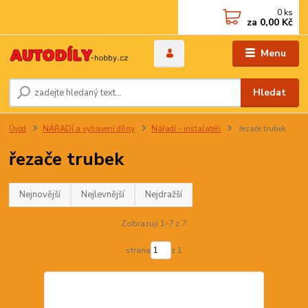
0
ks
za
0,00 Kč
Menu
Hledat
Úvod
NÁŘADÍ a vybavení dílny
Nářadí - instalatéři
řezače trubek
řezače trubek
Nejnovější
Nejlevnější
Nejdražší
Zobrazuji 1-7 z 7
strana
z 1