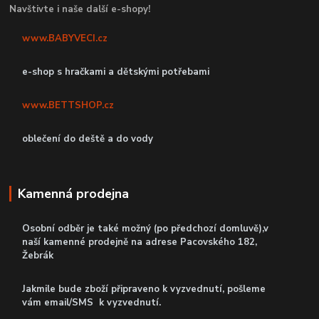
Navštivte i naše další e-shopy!
www.BABYVECI.cz
e-shop s hračkami a dětskými potřebami
www.BETTSHOP.cz
oblečení do deště a do vody
Kamenná prodejna
Osobní odběr je také možný (po předchozí domluvě),v
naší kamenné prodejně
na adrese Pacovského 182,
Žebrák
Jakmile bude zboží připraveno k vyzvednutí, pošleme
vám email/SMS k vyzvednutí.