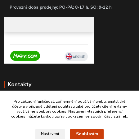
P
rovozní doba prodejny: PO-PÁ: 8-17 h, SO: 9-12 h
Kontakty
Pro základní funkčnost, zpříjemnění používání webu, analytické
účely a v případě udělení souhlasu také pro účely cílení reklamy
+420 603467970
využíváme soubory cookies. Nastavení vlastních preferencí
cookies můžete kdykoli upravit odkazem ve spodní části stránek.
info@autodily-hobby.cz
Souhlasím
Nastavení