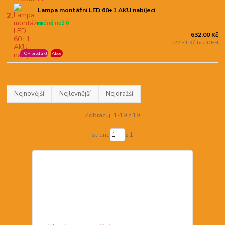
Lampa montážní LED 60+1 AKU nabíjecí
2.
méně než 6
632,00 Kč
522,31 Kč bez DPH
TOP produkt
Akce
Nejnovější
Nejlevnější
Nejdražší
Zobrazuji 1-19 z 19
strana
z 1