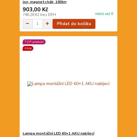
ion, magnet+hák, 180lm
903,00 Kč
méně než 6
746,28 Kč
bez DPH
Přidat do košíku
TOP produkt
Akce
Lampa montážní LED 60+1 AKU nabíjecí