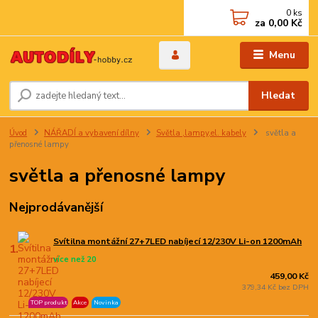
0
ks
za
0,00 Kč
Menu
Hledat
Úvod
NÁŘADÍ a vybavení dílny
Světla ,lampy,el. kabely
světla a
přenosné lampy
světla a přenosné lampy
Nejprodávanější
Svítilna montážní 27+7LED nabíjecí 12/230V Li-on 1200mAh
1.
více než 20
459,00 Kč
379,34 Kč bez DPH
TOP produkt
Akce
Novinka