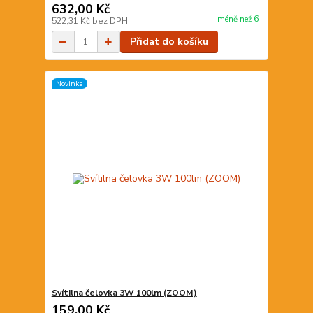
632,00 Kč
méně než 6
522,31 Kč
bez DPH
Přidat do košíku
Novinka
Svítilna čelovka 3W 100lm (ZOOM)
159,00 Kč