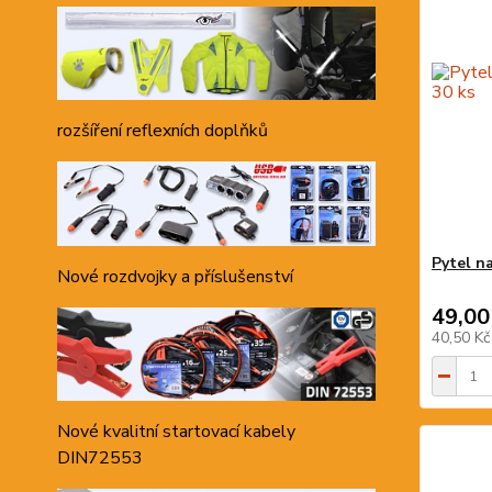
rozšíření reflexních doplňků
Pytel n
Nové rozdvojky a příslušenství
49,00
40,50 K
Nové kvalitní startovací kabely
DIN72553