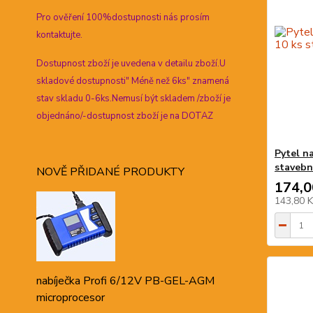
Pro ověření 100%dostupnosti nás prosím
kontaktujte.
Dostupnost zboží je uvedena v detailu zboží.U
skladové dostupnosti" Méně než 6ks" znamená
stav skladu 0-6ks.Nemusí být skladem /zboží je
objednáno/-dostupnost zboží je na DOTAZ
Pytel n
stavebn
NOVĚ PŘIDANÉ PRODUKTY
174,0
143,80 
nabíječka Profi 6/12V PB-GEL-AGM
microprocesor