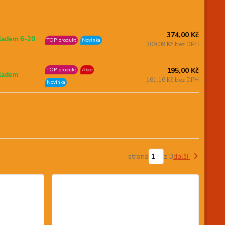
374,00 Kč
ladem 6-20
TOP produkt
Novinka
309,09 Kč bez DPH
195,00 Kč
TOP produkt
Akce
ladem
161,16 Kč bez DPH
Novinka
strana
z 3
další