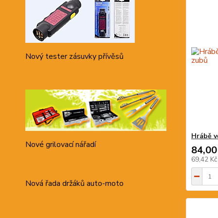
Nový tester zásuvky přívěsů
Hrábě v
Nové grilovací nářadí
84,00
69,42 K
Nová řada držáků auto-moto