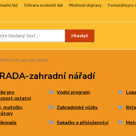
amační řád
Ochrana osobních dat
Možnosti dopravy
Formuláře pro 
Hledat
ZAHRADA-zahradní nářadí
ADA-zahradní nářadí
by pro
Vodní program
Lopa
cnost,ostatní
, motyčky,
Zahradnické nůžky
Rýče
vátory
ikovače
Sekačky a příslušenství
Moto