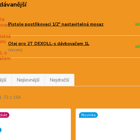
dávanější
Pistole postřikovací 1/2" nastavitelná mosaz
sk
Olej pro 2T DEXOLL-s dávkovačem 1L
sk
červený
jší
Nejlevnější
Nejdražší
1-72 z 154
dukt
Novinka