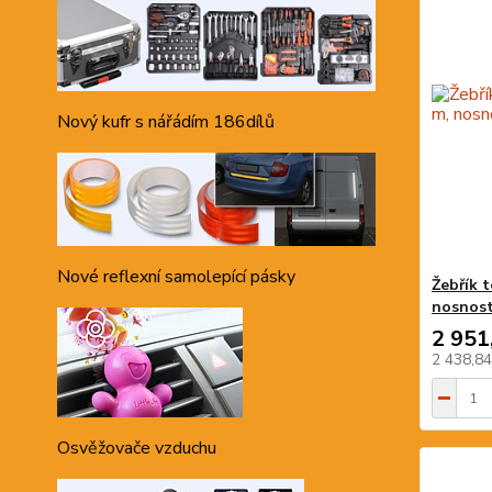
Nový kufr s nářádím 186dílů
Nové reflexní samolepící pásky
Žebřík 
nosnost
2 951
2 438,8
Osvěžovače vzduchu