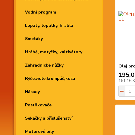
Vodní program
Lopaty, lopatky, hrabla
Smetáky
Hrábě, motyčky, kultivátory
Zahradnické nůžky
Olej pr
195,0
Rýče,vidle,krumpáč,kosa
161,16 
Násady
Postřikovače
Sekačky a příslušenství
Motorové pily