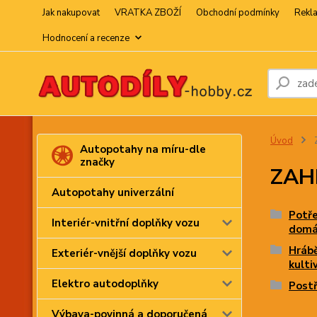
Jak nakupovat
VRATKA ZBOŽÍ
Obchodní podmínky
Rekl
Hodnocení a recenze
Úvod
Autopotahy na míru-dle
značky
ZAHR
Autopotahy univerzální
Potře
Interiér-vnitřní doplňky vozu
domá
Hrábě
Exteriér-vnější doplňky vozu
kulti
Elektro autodoplňky
Postř
Výbava-povinná a doporučená