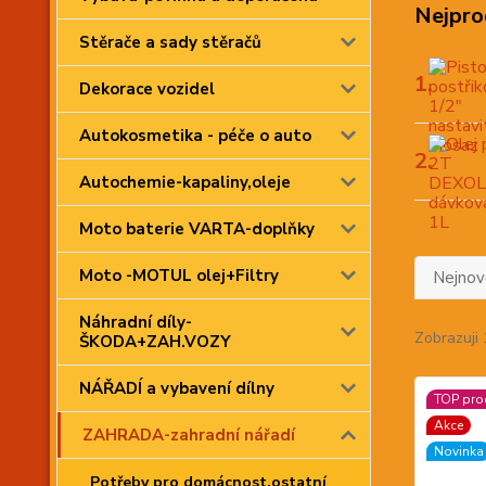
Nejpro
Stěrače a sady stěračů
1.
Dekorace vozidel
Autokosmetika - péče o auto
2.
Autochemie-kapaliny,oleje
Moto baterie VARTA-doplňky
Moto -MOTUL olej+Filtry
Nejnově
Náhradní díly-
Zobrazuji 
ŠKODA+ZAH.VOZY
NÁŘADÍ a vybavení dílny
TOP pro
Akce
ZAHRADA-zahradní nářadí
Novinka
Potřeby pro domácnost,ostatní