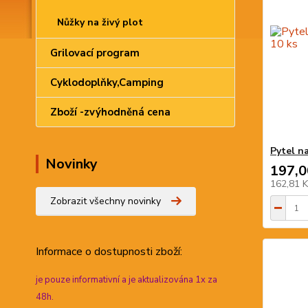
Nůžky na živý plot
Grilovací program
Cyklodoplňky,Camping
Zboží -zvýhodněná cena
Pytel n
Novinky
197,0
162,81 
Zobrazit všechny novinky
Informace
o dostupnosti zboží:
je pouze informativní a je aktualizována 1x za
48h.