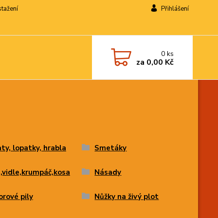
stažení
Přihlášení
0
ks
za
0,00 Kč
ty, lopatky, hrabla
Smetáky
,vidle,krumpáč,kosa
Násady
rové pily
Nůžky na živý plot