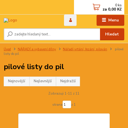
0
ks
za
0,00 Kč
Menu
Hledat
Úvod
NÁŘADÍ a vybavení dílny
Nářadí-vrtání, řezání, pilován
pilové
listy do pil
pilové listy do pil
Nejnovější
Nejlevnější
Nejdražší
Zobrazuji 1-11 z 11
strana
z 1