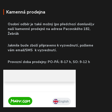
Kamenná prodejna
Osobní odběr je také možný (po předchozí domluvě),v
naší kamenné prodejně
na adrese Pacovského 182,
Žebrák
Jakmile bude zboží připraveno k vyzvednutí, pošleme
vám email/SMS k vyzvednutí.
P
rovozní doba prodejny: PO-PÁ: 8-17 h, SO: 9-12 h