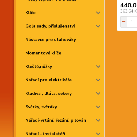
440,0
363,64 
Klíče
Gola sady, příslušenství
Nástavce pro utahováky
Momentové klíče
Kleště,nůžky
Nářadí pro elektrikáře
Kladiva , dláta, sekery
Svěrky, svěráky
Nářadí-vrtání, řezání, pilován
Nářadí - instalatéři