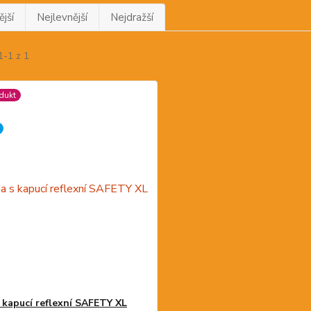
jší
Nejlevnější
Nejdražší
1-1 z 1
dukt
 kapucí reflexní SAFETY XL