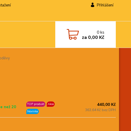
stažení
Přihlášení
0
ks
za
0,00 Kč
 oděvy
440,00 Kč
TOP produkt
Akce
ce než 20
363,64 Kč bez DPH
Novinka