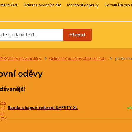
amační řád
Ochrana osobních dat
Možnosti dopravy
Formuláře pro 
Hledat
ÁŘADÍ a vybavení dílny
Ochranné pomůcky,oblečení,boty
pracovní
ovní oděvy
dávanější
Bunda s kapucí reflexní SAFETY XL
ví