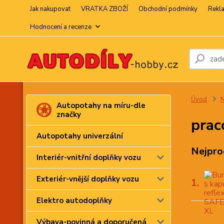
Jak nakupovat
VRATKA ZBOŽÍ
Obchodní podmínky
Rekl
Hodnocení a recenze
Úvod
N
Autopotahy na míru-dle
značky
prac
Autopotahy univerzální
Nejpro
Interiér-vnitřní doplňky vozu
Exteriér-vnější doplňky vozu
1.
Elektro autodoplňky
Výbava-povinná a doporučená