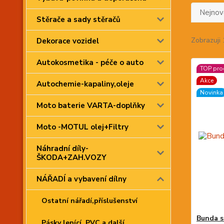
Nejnově
Stěrače a sady stěračů
Zobrazuji 
Dekorace vozidel
Autokosmetika - péče o auto
TOP pro
Akce
Autochemie-kapaliny,oleje
Novinka
Moto baterie VARTA-doplňky
Moto -MOTUL olej+Filtry
Náhradní díly-
ŠKODA+ZAH.VOZY
NÁŘADÍ a vybavení dílny
Ostatní nářadí,příslušenství
Bunda s
Pásky lepící, PVC a další