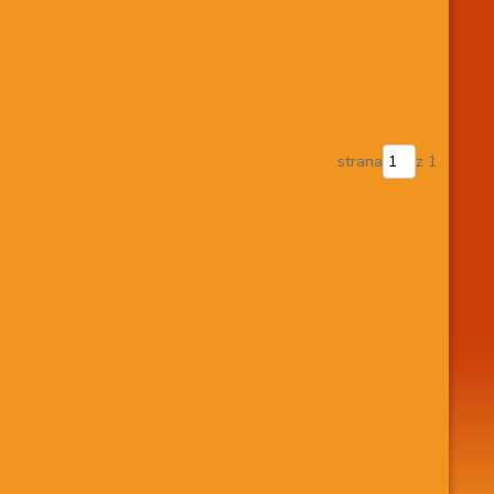
strana
z 1