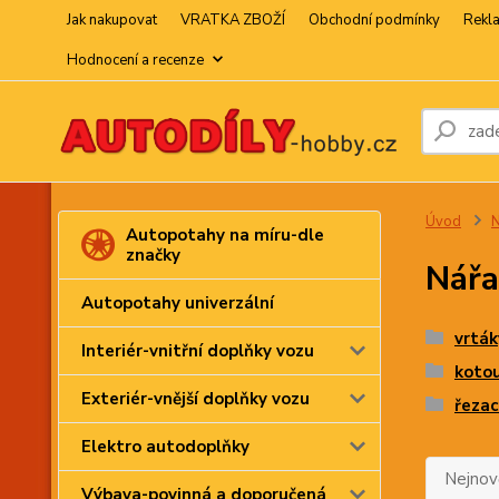
Jak nakupovat
VRATKA ZBOŽÍ
Obchodní podmínky
Rekl
Hodnocení a recenze
Úvod
N
Autopotahy na míru-dle
značky
Nářa
Autopotahy univerzální
vrtá
Interiér-vnitřní doplňky vozu
koto
Exteriér-vnější doplňky vozu
řezac
Elektro autodoplňky
Nejnově
Výbava-povinná a doporučená