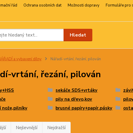
amační řád
Ochrana osobních dat
Možnosti dopravy
Formuláře pro 
Hledat
ÁŘADÍ a vybavení dílny
Nářadí-vrtání, řezání, pilován
dí-vrtání, řezání, pilován
ky+HSS
sekáče SDS+vrtáky
závi
uče
pily na dřevo,kov
pilo
í nože,pilníky
brusné papíry+papír.pásky
osta
jší
Nejlevnější
Nejdražší