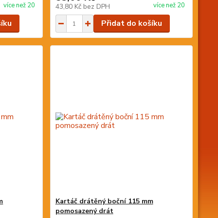
více než 20
více než 20
43,80 Kč
bez DPH
šíku
Přidat do košíku
m
Kartáč drátěný boční 115 mm
pomosazený drát