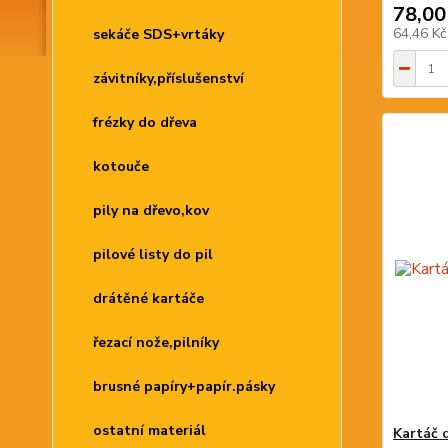
78,00
64,46 K
sekáče SDS+vrtáky
závitníky,příslušenství
frézky do dřeva
kotouče
pily na dřevo,kov
pilové listy do pil
drátěné kartáče
řezací nože,pilníky
brusné papíry+papír.pásky
ostatní materiál
Kartáč 