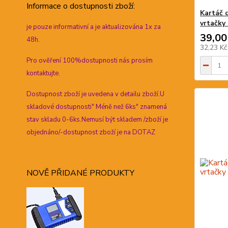
Informace
o dostupnosti zboží:
Kartáč 
vrtačky
je pouze informativní a je aktualizována 1x za
39,00
48h.
32,23 K
Pro ověření 100%dostupnosti nás prosím
kontaktujte.
Dostupnost zboží je uvedena v detailu zboží.U
skladové dostupnosti" Méně než 6ks" znamená
stav skladu 0-6ks.Nemusí být skladem /zboží je
objednáno/-dostupnost zboží je na DOTAZ
NOVĚ PŘIDANÉ PRODUKTY