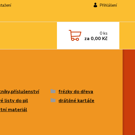
stažení
Přihlášení
0
ks
za
0,00 Kč
tníky,příslušenství
frézky do dřeva
vé listy do pil
drátěné kartáče
tní materiál