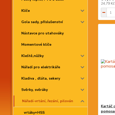
24,79 K
Klíče
Gola sady, příslušenství
Nástavce pro utahováky
Momentové klíče
Kleště,nůžky
Nářadí pro elektrikáře
Kladiva , dláta, sekery
Svěrky, svěráky
Nářadí-vrtání, řezání, pilován
Kartáč 
pomosa
vrtáky+HSS