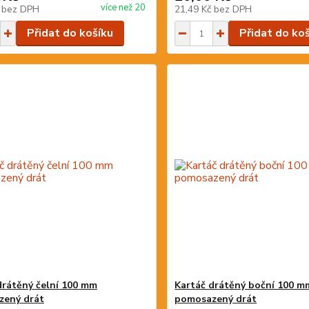
více než 20
č
bez DPH
21,49 Kč
bez DPH
Přidat do košíku
Přidat do ko
drátěný čelní 100 mm
Kartáč drátěný boční 100 m
zený drát
pomosazený drát