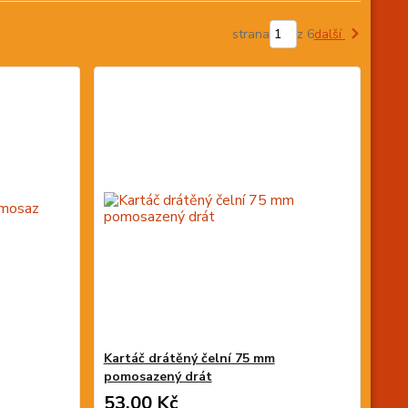
strana
z 6
další
Kartáč drátěný čelní 75 mm
pomosazený drát
53,00 Kč