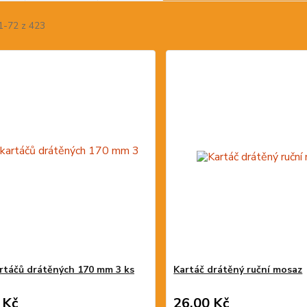
1-72 z 423
rtáčů drátěných 170 mm 3 ks
Kartáč drátěný ruční mosaz
 Kč
26,00 Kč