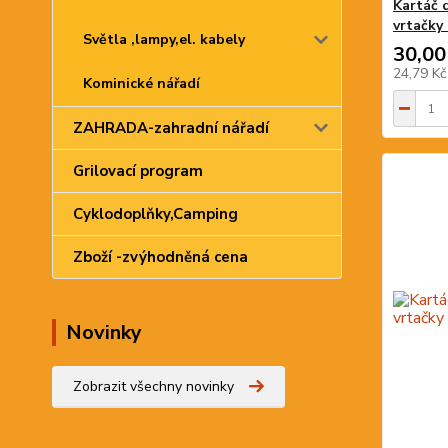
Kartáč 
vrtačky
Světla ,lampy,el. kabely
30,00
24,79 K
Kominické nářadí
ZAHRADA-zahradní nářadí
Grilovací program
Cyklodoplňky,Camping
Zboží -zvýhodněná cena
Novinky
Zobrazit všechny novinky