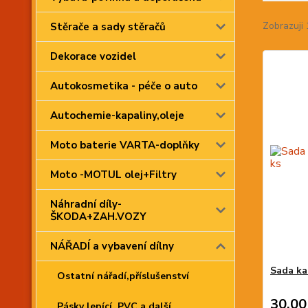
Zobrazuji 
Stěrače a sady stěračů
Dekorace vozidel
Autokosmetika - péče o auto
Autochemie-kapaliny,oleje
Moto baterie VARTA-doplňky
Moto -MOTUL olej+Filtry
Náhradní díly-
ŠKODA+ZAH.VOZY
NÁŘADÍ a vybavení dílny
Sada ka
Ostatní nářadí,příslušenství
30,00
Pásky lepící, PVC a další