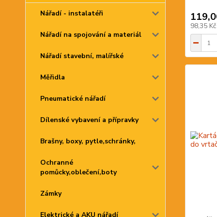
Nářadí - instalatéři
119,0
98,35 K
Nářadí na spojování a materiál
Nářadí stavební, malířské
Měřidla
Pneumatické nářadí
Dílenské vybavení a přípravky
Brašny, boxy, pytle,schránky,
Ochranné
pomůcky,oblečení,boty
Zámky
Elektrické a AKU nářadí