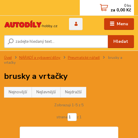
0
ks
za
0,00 Kč
Menu
Hledat
Úvod
NÁŘADÍ a vybavení dílny
Pneumatické nářadí
brusky a
vrtačky
brusky a vrtačky
Nejnovější
Nejlevnější
Nejdražší
Zobrazuji 1-5 z 5
strana
z 1