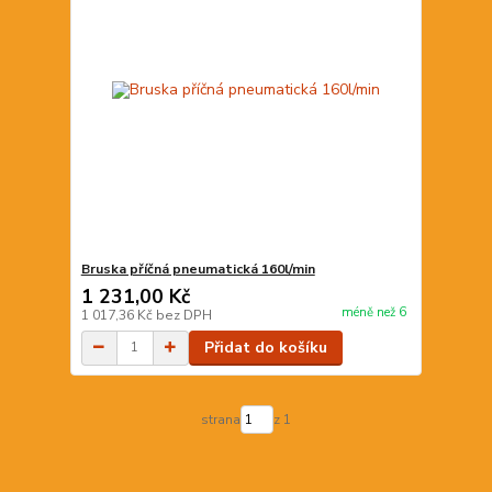
Bruska příčná pneumatická 160l/min
1 231,00 Kč
méně než 6
1 017,36 Kč
bez DPH
Přidat do košíku
strana
z 1