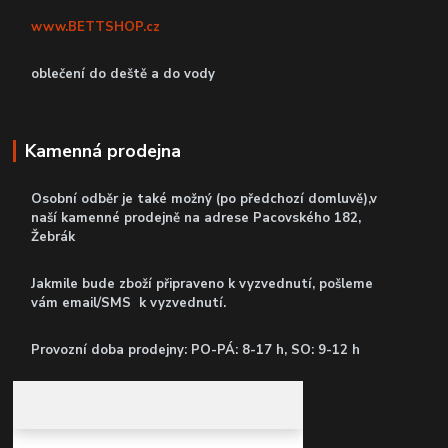
www.BETTSHOP.cz
oblečení do deště a do vody
Kamenná prodejna
Osobní odběr je také možný (po předchozí domluvě),v
naší kamenné prodejně
na adrese Pacovského 182,
Žebrák
Jakmile bude zboží připraveno k vyzvednutí, pošleme
vám email/SMS k vyzvednutí.
P
rovozní doba prodejny: PO-PÁ: 8-17 h, SO: 9-12 h