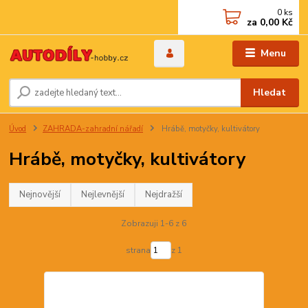
0
ks
za
0,00 Kč
Menu
Hledat
Úvod
ZAHRADA-zahradní nářadí
Hrábě, motyčky, kultivátory
Hrábě, motyčky, kultivátory
Nejnovější
Nejlevnější
Nejdražší
Zobrazuji 1-6 z 6
strana
z 1