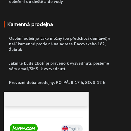
oblečení do deště a do vody
Kamenná prodejna
Osobní odběr je také možný (po předchozí domluvě),v
naší kamenné prodejně
na adrese Pacovského 182,
Žebrák
Jakmile bude zboží připraveno k vyzvednutí, pošleme
vám email/SMS k vyzvednutí.
P
rovozní doba prodejny: PO-PÁ: 8-17 h, SO: 9-12 h