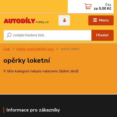
0
ks
za
0,00 Kč
Menu
Hledat
Úvod
Interiér-vnitřní doplňky vozu
opěrky loketní
opěrky loketní
V této kategorii nebylo nalezeno žádné zboží.
Informace pro zákazníky