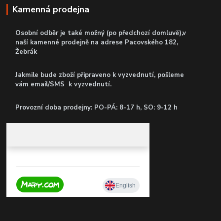
Kamenná prodejna
Osobní odběr je také možný (po předchozí domluvě),v
naší kamenné prodejně
na adrese Pacovského 182,
Žebrák
Jakmile bude zboží připraveno k vyzvednutí, pošleme
vám email/SMS k vyzvednutí.
P
rovozní doba prodejny: PO-PÁ: 8-17 h, SO: 9-12 h