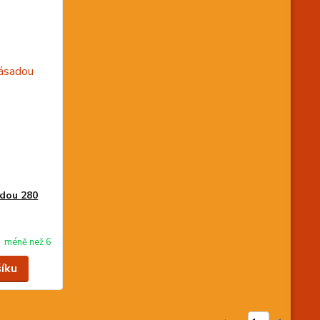
adou 280
méně než 6
šíku