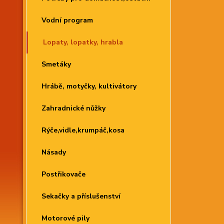
Vodní program
Lopaty, lopatky, hrabla
Smetáky
Hrábě, motyčky, kultivátory
Zahradnické nůžky
Rýče,vidle,krumpáč,kosa
Násady
Postřikovače
Sekačky a příslušenství
Motorové pily