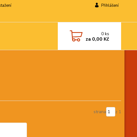
stažení
Přihlášení
0
ks
za
0,00 Kč
strana
z 1