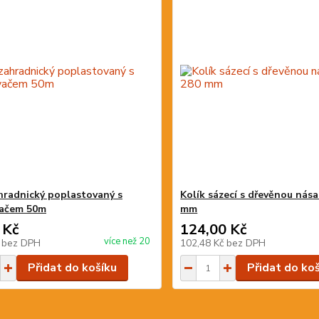
hradnický poplastovaný s
Kolík sázecí s dřevěnou nás
vačem 50m
mm
 Kč
124,00 Kč
více než 20
č
bez DPH
102,48 Kč
bez DPH
Přidat do košíku
Přidat do ko