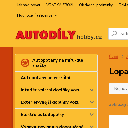
Jak nakupovat
VRATKA ZBOŽÍ
Obchodní podmínky
Rekl
Hodnocení a recenze
Úvod
Z
Autopotahy na míru-dle
značky
Lopa
Autopotahy univerzální
Nejnově
Interiér-vnitřní doplňky vozu
Exteriér-vnější doplňky vozu
Zobrazuji 
Elektro autodoplňky
Výbava-povinná a doporučená