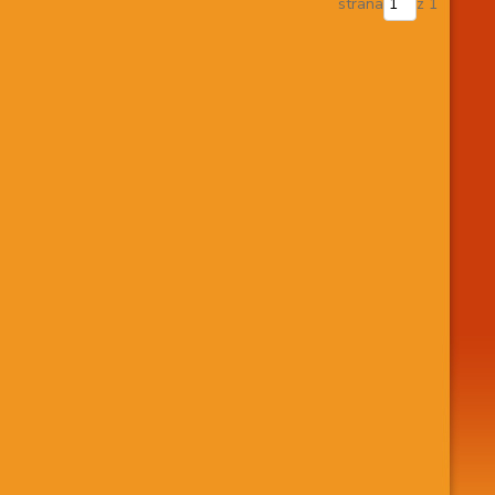
strana
z 1