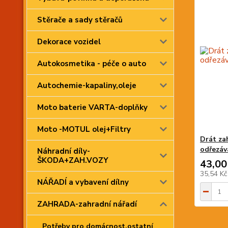
Stěrače a sady stěračů
Dekorace vozidel
Autokosmetika - péče o auto
Autochemie-kapaliny,oleje
Moto baterie VARTA-doplňky
Moto -MOTUL olej+Filtry
Drát za
odřezá
Náhradní díly-
ŠKODA+ZAH.VOZY
43,00
35,54 K
NÁŘADÍ a vybavení dílny
ZAHRADA-zahradní nářadí
Potřeby pro domácnost,ostatní