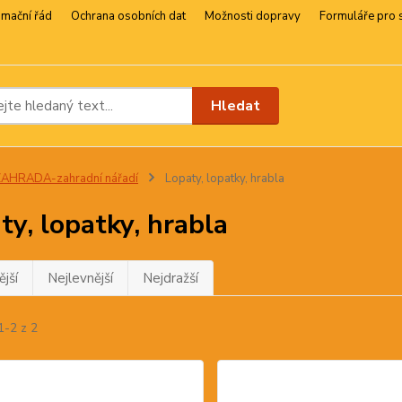
amační řád
Ochrana osobních dat
Možnosti dopravy
Formuláře pro 
Hledat
AHRADA-zahradní nářadí
Lopaty, lopatky, hrabla
ty, lopatky, hrabla
jší
Nejlevnější
Nejdražší
1-2 z 2