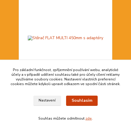
Pro základní funkčnost, zpříjemnění používání webu, analytické
účely a v případě udělení souhlasu také pro účely cílení reklamy
využíváme soubory cookies. Nastavení vlastních preferencí
cookies můžete kdykoli upravit odkazem ve spodní části stránek.
Stěrač FLAT MULTI 450mm s adaptéry
160,00 Kč
více než 20
132,23 Kč
bez DPH
Souhlasím
Nastavení
Přidat do košíku
Souhlas můžete odmítnout
zde
.