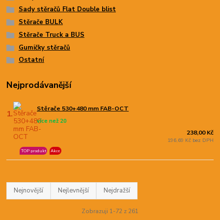
Sady stěračů Flat Double blist
Stěrače BULK
Stěrače Truck a BUS
Gumičky stěračů
Ostatní
Nejprodávanější
Stěrače 530+480 mm FAB-OCT
1.
více než 20
238,00 Kč
196,69 Kč bez DPH
TOP produkt
Akce
Nejnovější
Nejlevnější
Nejdražší
Zobrazuji 1-72 z 261