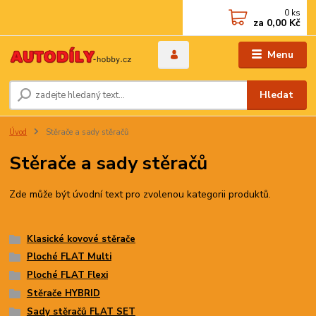
0
ks
za
0,00 Kč
Menu
Hledat
Úvod
Stěrače a sady stěračů
Stěrače a sady stěračů
Zde může být úvodní text pro zvolenou kategorii produktů.
Klasické kovové stěrače
Ploché FLAT Multi
Ploché FLAT Flexi
Stěrače HYBRID
Sady stěračů FLAT SET