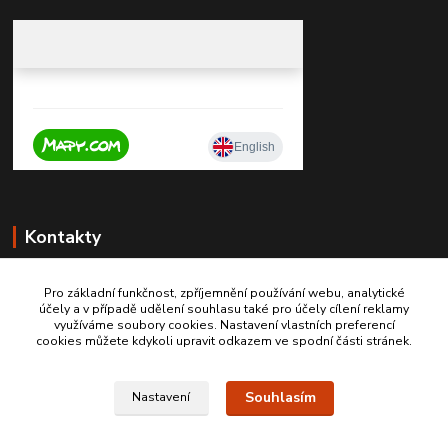
Kontakty
Pro základní funkčnost, zpříjemnění používání webu, analytické
účely a v případě udělení souhlasu také pro účely cílení reklamy
+420 603467970
využíváme soubory cookies. Nastavení vlastních preferencí
cookies můžete kdykoli upravit odkazem ve spodní části stránek.
info@autodily-hobby.cz
Souhlasím
Nastavení