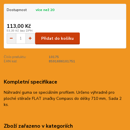
Dostupnost
více než 20
113,00 Kč
93,39 Kč
bez DPH
Přidat do košíku
Číslo produktu:
10175
EAN kód:
8591686101751
Kompletní specifikace
Náhradní guma se speciálním profilem. Určeno výhradně pro
ploché stěrače FLAT značky Compass do délky 710 mm,. Sada 2
ks.
Zboží zařazeno v kategoriích