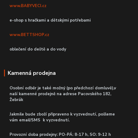
www.BABYVECI.cz
e-shop s hračkami a dětskými potřebami
www.BETTSHOP.cz
oblečení do deště a do vody
Kamenná prodejna
Osobní odběr je také možný (po předchozí domluvě),v
naší kamenné prodejně
na adrese Pacovského 182,
Žebrák
Jakmile bude zboží připraveno k vyzvednutí, pošleme
vám email/SMS k vyzvednutí.
P
rovozní doba prodejny: PO-PÁ: 8-17 h, SO: 9-12 h