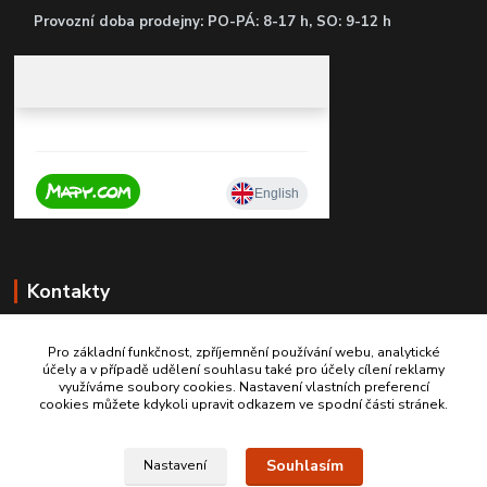
P
rovozní doba prodejny: PO-PÁ: 8-17 h, SO: 9-12 h
Kontakty
Pro základní funkčnost, zpříjemnění používání webu, analytické
účely a v případě udělení souhlasu také pro účely cílení reklamy
+420 603467970
využíváme soubory cookies. Nastavení vlastních preferencí
cookies můžete kdykoli upravit odkazem ve spodní části stránek.
info@autodily-hobby.cz
Souhlasím
Nastavení