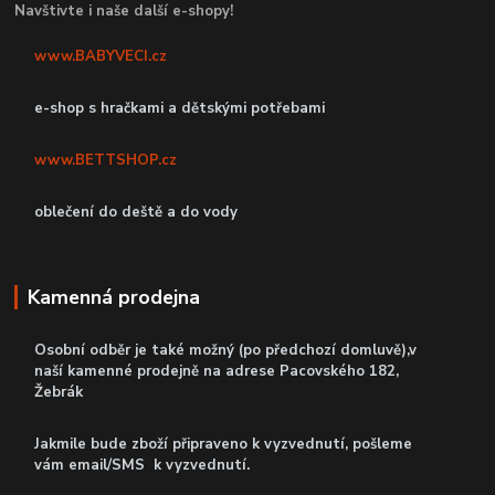
Navštivte i naše další e-shopy!
www.BABYVECI.cz
e-shop s hračkami a dětskými potřebami
www.BETTSHOP.cz
oblečení do deště a do vody
Kamenná prodejna
Osobní odběr je také možný (po předchozí domluvě),v
naší kamenné prodejně
na adrese Pacovského 182,
Žebrák
Jakmile bude zboží připraveno k vyzvednutí, pošleme
vám email/SMS k vyzvednutí.