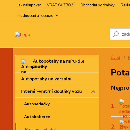
Jak nakupovat
VRATKA ZBOŽÍ
Obchodní podmínky
Rekl
Hodnocení a recenze
Úvod
I
Autopotahy na míru-dle
značky
Pota
Autopotahy univerzální
Nejpro
Interiér-vnitřní doplňky vozu
Autosedačky
1.
Autokoberce
2.
Potahy sedadel