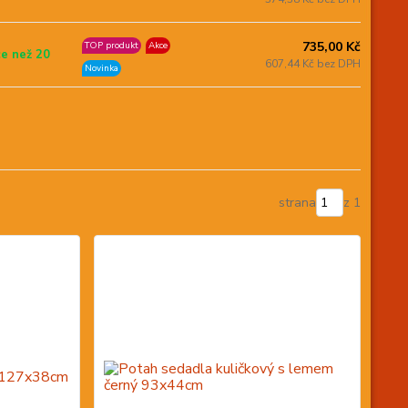
735,00 Kč
TOP produkt
Akce
ce než 20
607,44 Kč bez DPH
Novinka
strana
z 1