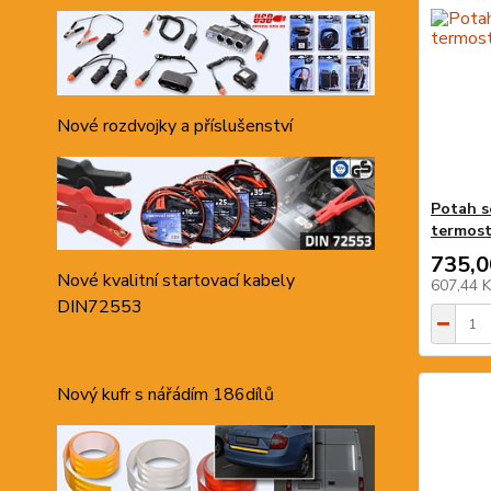
Nové rozdvojky a příslušenství
Potah s
termos
735,0
Nové kvalitní startovací kabely
607,44 
DIN72553
Nový kufr s nářádím 186dílů