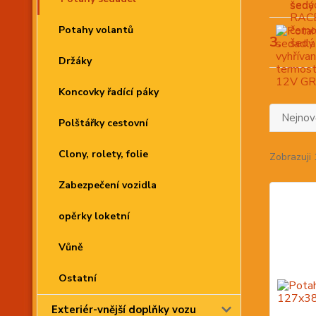
Potahy volantů
3.
Držáky
Koncovky řadící páky
Nejnově
Polštářky cestovní
Clony, rolety, folie
Zobrazuji 
Zabezpečení vozidla
opěrky loketní
Vůně
Ostatní
Exteriér-vnější doplňky vozu