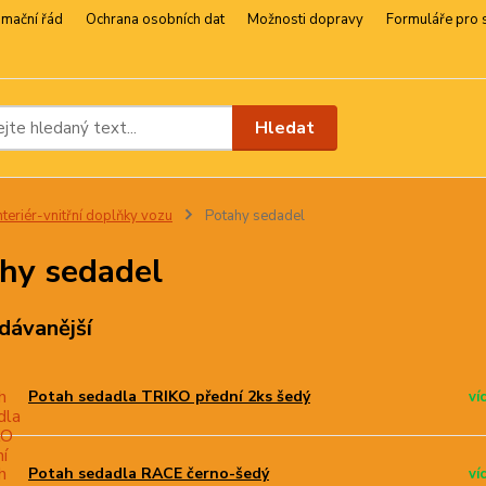
amační řád
Ochrana osobních dat
Možnosti dopravy
Formuláře pro 
Hledat
nteriér-vnitřní doplňky vozu
Potahy sedadel
hy sedadel
dávanější
Potah sedadla TRIKO přední 2ks šedý
ví
Potah sedadla RACE černo-šedý
ví