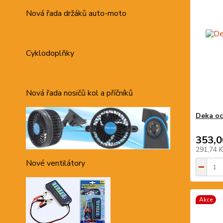
Nová řada držáků auto-moto
Cyklodoplňky
Nová řada nosičů kol a příčníků
Deka oc
353,0
291,74 
Nové ventilátory
Akce