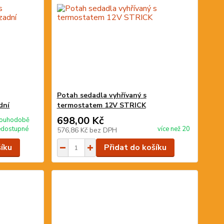
Potah sedadla vyhřívaný s
dní
termostatem 12V STRICK
698,00 Kč
louhodobě
edostupné
více než 20
576,86 Kč
bez DPH
šíku
Přidat do košíku