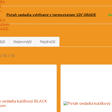
Potah sedadla vyhřívaný s termostatem 12V GRADE
ví
jší
Nejlevnější
Nejdražší
1-53 z 53