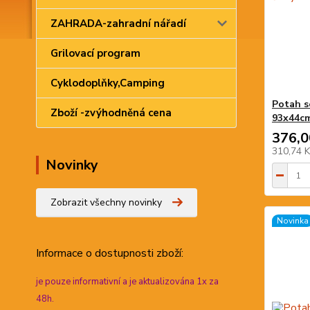
ZAHRADA-zahradní nářadí
Grilovací program
Cyklodoplňky,Camping
Potah s
Zboží -zvýhodněná cena
93x44c
376,0
310,74 
Novinky
Zobrazit všechny novinky
Novinka
Informace
o dostupnosti zboží:
je pouze informativní a je aktualizována 1x za
48h.