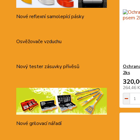
Nové reflexní samolepící pásky
Osvěžovače vzduchu
Nový tester zásuvky přívěsů
Ochrana
2ks
320,0
264,46 
Nové grilovací nářadí