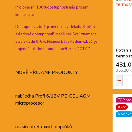
Pro ověření 100%dostupnosti nás prosím
kontaktujte.
Dostupnost zboží je uvedena v detailu zboží.U
skladové dostupnosti" Méně než 6ks" znamená
stav skladu 0-6ks.Nemusí být skladem /zboží je
objednáno/-dostupnost zboží je na DOTAZ
Potah s
termos
431,0
356,20 
NOVĚ PŘIDANÉ PRODUKTY
nabíječka Profi 6/12V PB-GEL-AGM
TOP pro
microprocesor
Akce
Novinka
rozšíření reflexních doplňků