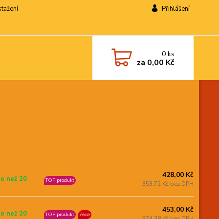
stažení
Přihlášení
0
ks
za
0,00 Kč
428,00 Kč
ce než 20
TOP produkt
353,72 Kč bez DPH
453,00 Kč
ce než 20
TOP produkt
Akce
374,38 Kč bez DPH