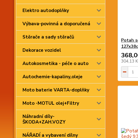
Elektro autodoplňky
Výbava-povinná a doporučená
Stěrače a sady stěračů
Potah s
127x38
Dekorace vozidel
368,0
304,13 
Autokosmetika - péče o auto
Autochemie-kapaliny,oleje
Moto baterie VARTA-doplňky
Moto -MOTUL olej+Filtry
Náhradní díly-
ŠKODA+ZAH.VOZY
NÁŘADÍ a vybavení dílny