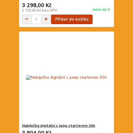
3 298,00 Kč
méně než 6
2 725,62 Kč
bez DPH
Přidat do košíku
Nabíječka digitální s jump starterem 30A