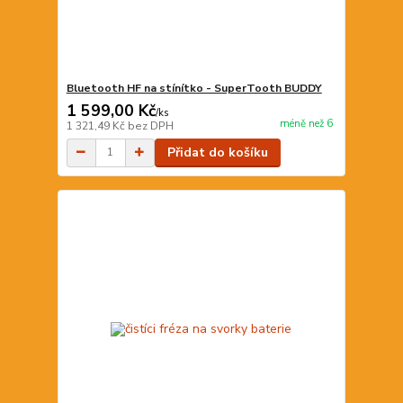
Bluetooth HF na stínítko - SuperTooth BUDDY
1 599,00 Kč
/
ks
méně než 6
1 321,49 Kč
bez DPH
Přidat do košíku