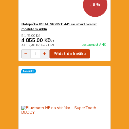
- 6 %
Nabíječka IDEAL SPRINT 441 se startovacím
modulem 400A
5 145,00 Kč
4 855,00 Kč
/
ks
dostupnost ANO
4 012,40 Kč
bez DPH
Přidat do košíku
Novinka