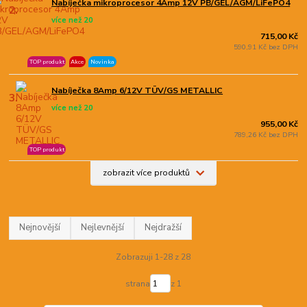
Nabíječka mikroprocesor 4Amp 12V PB/GEL/AGM/LiFePO4
2.
více než 20
715,00 Kč
590,91 Kč bez DPH
TOP produkt
Akce
Novinka
Nabíječka 8Amp 6/12V TÜV/GS METALLIC
3.
více než 20
955,00 Kč
789,26 Kč bez DPH
TOP produkt
zobrazit více produktů
Nejnovější
Nejlevnější
Nejdražší
Zobrazuji 1-28 z 28
strana
z 1