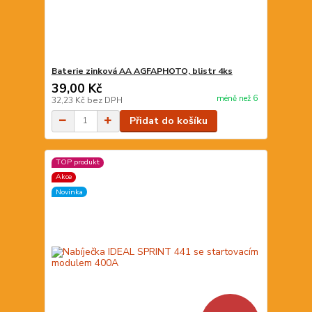
Baterie zinková AA AGFAPHOTO, blistr 4ks
39,00 Kč
méně než 6
32,23 Kč
bez DPH
Přidat do košíku
TOP produkt
Akce
Novinka