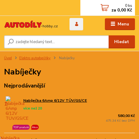
0
ks
za
0,00 Kč
Menu
Hledat
Úvod
Elektro autodoplňky
Nabíječky
Nabíječky
Nejprodávanější
Nabíječka 6Amp 6/12V TÜV/GS/CE
1.
více než 20
580,00 Kč
479,34 Kč bez DPH
TOP produkt
Akce