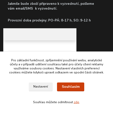
Jakmile bude zboží připraveno k vyzvednutí, pošleme
vám email/SMS k vyzvednutí.
P
rovozní doba prodejny: PO-PÁ: 8-17 h, SO: 9-12 h
Pro základní funkčnost, zpříjemnění používání webu, analytické
účely a v případě udělení souhlasu také pro účely cílení reklamy
využíváme soubory cookies. Nastavení vlastních preferencí
cookies můžete kdykoli upravit odkazem ve spodní části stránek.
Kontakty
Souhlasím
Nastavení
+420 603467970
Souhlas můžete odmítnout
zde
.