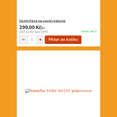
čistíci fréza na svorky baterie
299,00 Kč
/
ks
méně než 6
247,11 Kč
bez DPH
Přidat do košíku