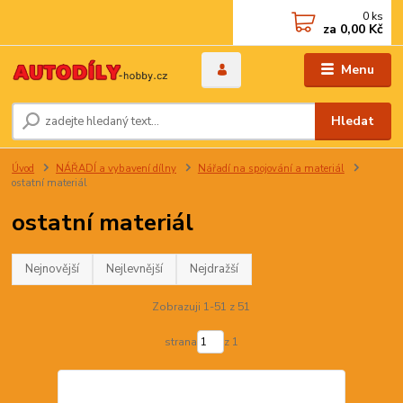
0
ks
za
0,00 Kč
Menu
Hledat
Úvod
NÁŘADÍ a vybavení dílny
Nářadí na spojování a materiál
ostatní materiál
ostatní materiál
Nejnovější
Nejlevnější
Nejdražší
Zobrazuji 1-51 z 51
strana
z 1