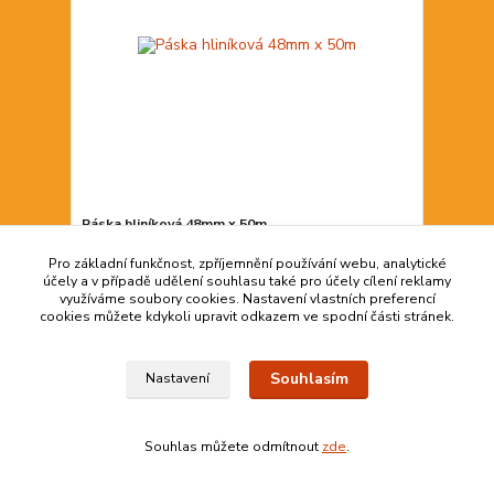
Páska hliníková 48mm x 50m
154,00 Kč
Pro základní funkčnost, zpříjemnění používání webu, analytické
více než 20
127,27 Kč
bez DPH
účely a v případě udělení souhlasu také pro účely cílení reklamy
využíváme soubory cookies. Nastavení vlastních preferencí
Přidat do košíku
cookies můžete kdykoli upravit odkazem ve spodní části stránek.
Souhlasím
Nastavení
Souhlas můžete odmítnout
zde
.