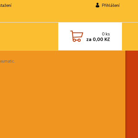
stažení
Přihlášení
0
ks
za
0,00 Kč
eumatic.