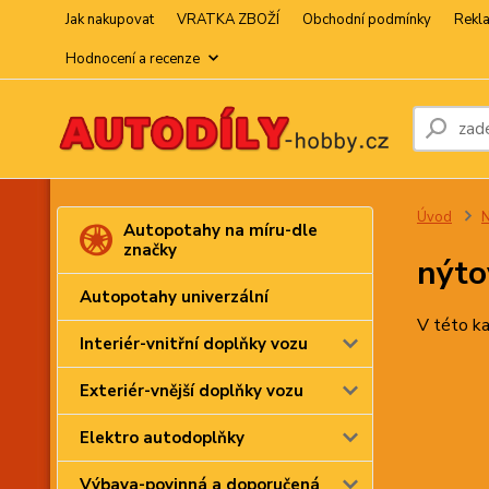
Jak nakupovat
VRATKA ZBOŽÍ
Obchodní podmínky
Rekl
Hodnocení a recenze
Úvod
N
Autopotahy na míru-dle
značky
nýto
Autopotahy univerzální
V této ka
Interiér-vnitřní doplňky vozu
Exteriér-vnější doplňky vozu
Elektro autodoplňky
Výbava-povinná a doporučená