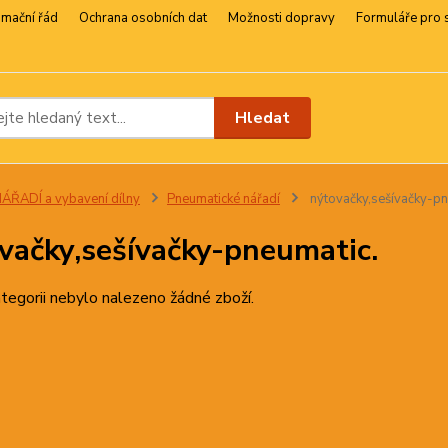
amační řád
Ochrana osobních dat
Možnosti dopravy
Formuláře pro 
Hledat
ÁŘADÍ a vybavení dílny
Pneumatické nářadí
nýtovačky,sešívačky-pn
vačky,sešívačky-pneumatic.
tegorii nebylo nalezeno žádné zboží.