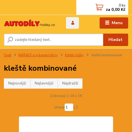
0
ks
za
0,00 Kč
Menu
Hledat
Úvod
NÁŘADÍ a vybavení dílny
Kleště,nůžky
kleště kombinované
kleště kombinované
Nejnovější
Nejlevnější
Nejdražší
Zobrazuji 1-16 z 16
strana
z 1