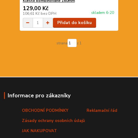
Kleště kombinované 160mm
129,00 Kč
skladem 6-20
106,61 Kč
bez DPH
Přidat do košíku
strana
z 1
Informace pro zákazníky
OBCHODNÍ PODMÍNKY
Reklamační řád
Zásady ochrany osobních údajů
JAK NAKUPOVAT