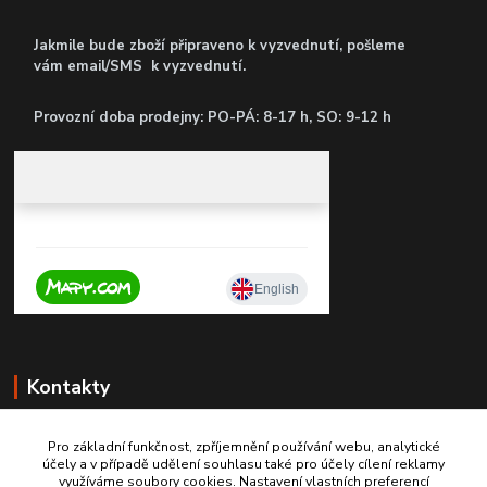
Jakmile bude zboží připraveno k vyzvednutí, pošleme
vám email/SMS k vyzvednutí.
P
rovozní doba prodejny: PO-PÁ: 8-17 h, SO: 9-12 h
Kontakty
Pro základní funkčnost, zpříjemnění používání webu, analytické
účely a v případě udělení souhlasu také pro účely cílení reklamy
+420 603467970
využíváme soubory cookies. Nastavení vlastních preferencí