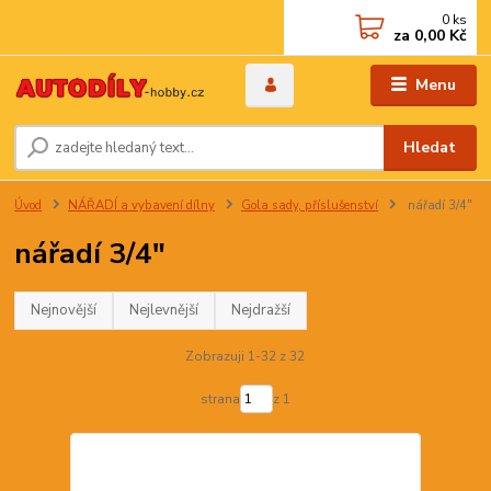
0
ks
za
0,00 Kč
Menu
Hledat
Úvod
NÁŘADÍ a vybavení dílny
Gola sady, příslušenství
nářadí 3/4"
nářadí 3/4"
Nejnovější
Nejlevnější
Nejdražší
Zobrazuji 1-32 z 32
strana
z 1