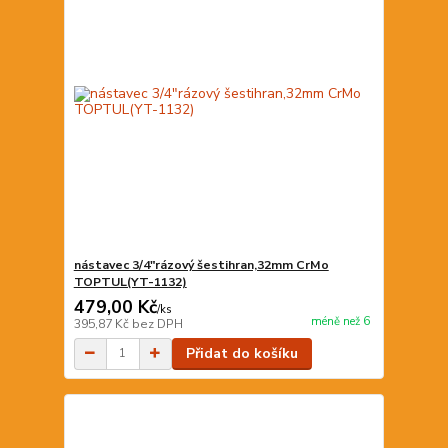
nástavec 3/4"rázový šestihran,32mm CrMo
TOPTUL(YT-1132)
479,00 Kč
/
ks
méně než 6
395,87 Kč
bez DPH
Přidat do košíku