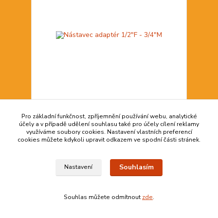
Nástavec adaptér 1/2"F - 3/4"M
Pro základní funkčnost, zpříjemnění používání webu, analytické
účely a v případě udělení souhlasu také pro účely cílení reklamy
52,00 Kč
využíváme soubory cookies. Nastavení vlastních preferencí
méně než 6
42,98 Kč
bez DPH
cookies můžete kdykoli upravit odkazem ve spodní části stránek.
Přidat do košíku
Souhlasím
Nastavení
strana
z 1
Souhlas můžete odmítnout
zde
.