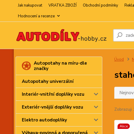
Jak nakupovat
VRATKA ZBOŽÍ
Obchodní podmínky
Rekl
Hodnocení a recenze
Úvod
N
Autopotahy na míru-dle
značky
stah
Autopotahy univerzální
Nejnově
Interiér-vnitřní doplňky vozu
Exteriér-vnější doplňky vozu
Zobrazuji 
Elektro autodoplňky
Akce
Výbava-povinná a doporučená