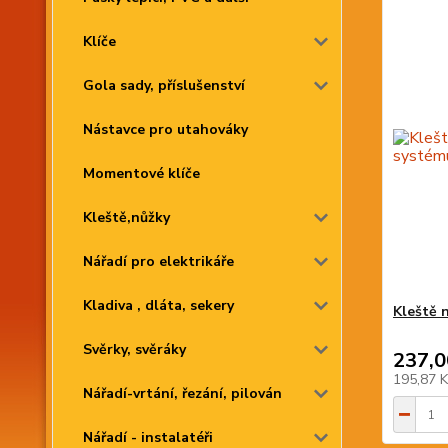
Klíče
Gola sady, příslušenství
Nástavce pro utahováky
Momentové klíče
Kleště,nůžky
Nářadí pro elektrikáře
Kladiva , dláta, sekery
Kleště 
Svěrky, svěráky
237,0
195,87 
Nářadí-vrtání, řezání, pilován
Nářadí - instalatéři