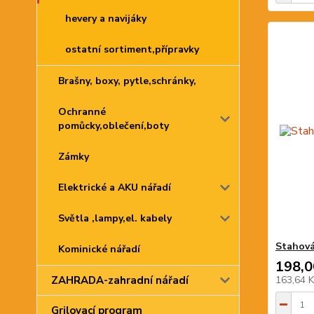
hevery a navijáky
ostatní sortiment,přípravky
Brašny, boxy, pytle,schránky,
Ochranné
pomůcky,oblečení,boty
Zámky
Elektrické a AKU nářadí
Světla ,lampy,el. kabely
Stahová
Kominické nářadí
198,0
ZAHRADA-zahradní nářadí
163,64 
Grilovací program