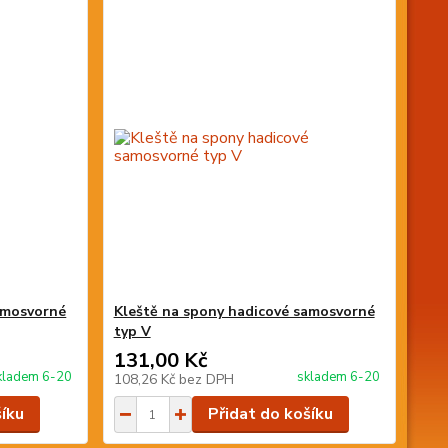
amosvorné
Kleště na spony hadicové samosvorné
typ V
131,00 Kč
kladem 6-20
skladem 6-20
108,26 Kč
bez DPH
šíku
Přidat do košíku