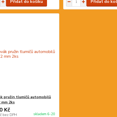
Přidat do košíku
Přidat do ko
k pružin tlumičů automobilů
2 mm 2ks
0 Kč
skladem 6-20
Kč
bez DPH