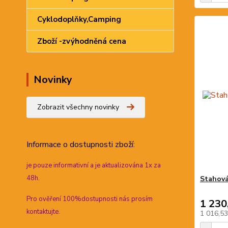
Cyklodoplňky,Camping
Zboží -zvýhodněná cena
Novinky
Zobrazit všechny novinky
Informace
o dostupnosti zboží:
je pouze informativní a je aktualizována 1x za
48h.
Stahová
Pro ověření 100%dostupnosti nás prosím
1 230
kontaktujte.
1 016,5