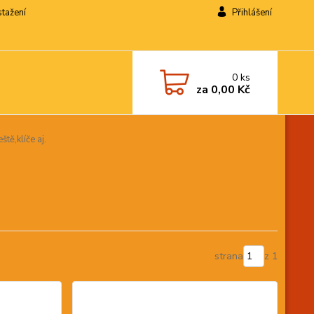
stažení
Přihlášení
0
ks
za
0,00 Kč
tě,klíče aj.
strana
z 1