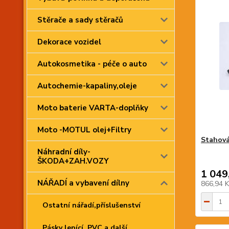
Stěrače a sady stěračů
Dekorace vozidel
Autokosmetika - péče o auto
Autochemie-kapaliny,oleje
Moto baterie VARTA-doplňky
Moto -MOTUL olej+Filtry
Stahová
Náhradní díly-
ŠKODA+ZAH.VOZY
1 049
NÁŘADÍ a vybavení dílny
866,94 
Ostatní nářadí,příslušenství
Pásky lepící, PVC a další