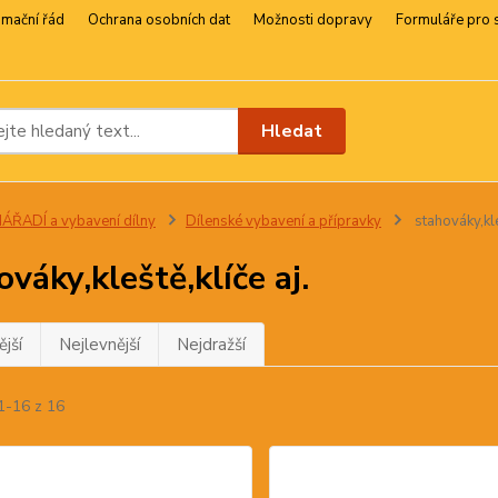
amační řád
Ochrana osobních dat
Možnosti dopravy
Formuláře pro 
Hledat
ÁŘADÍ a vybavení dílny
Dílenské vybavení a přípravky
stahováky,kleš
ováky,kleště,klíče aj.
jší
Nejlevnější
Nejdražší
1-16 z 16