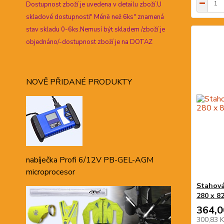
Dostupnost zboží je uvedena v detailu zboží.U
skladové dostupnosti" Méně než 6ks" znamená
stav skladu 0-6ks.Nemusí být skladem /zboží je
objednáno/-dostupnost zboží je na DOTAZ
NOVĚ PŘIDANÉ PRODUKTY
nabíječka Profi 6/12V PB-GEL-AGM
microprocesor
Stahová
280 x 8
364,0
300,83 