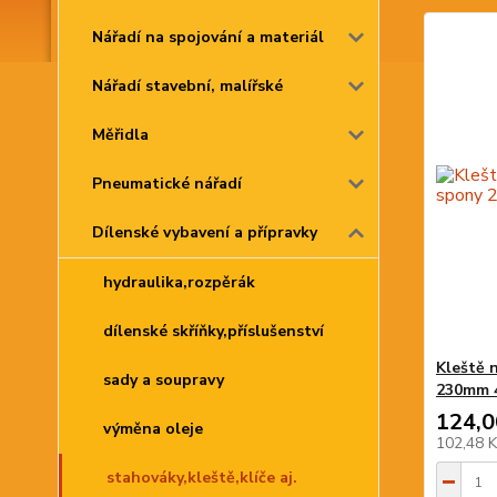
Nářadí na spojování a materiál
Nářadí stavební, malířské
Měřidla
Pneumatické nářadí
Dílenské vybavení a přípravky
hydraulika,rozpěrák
dílenské skříňky,příslušenství
Kleště 
sady a soupravy
230mm 
124,0
výměna oleje
102,48 
stahováky,kleště,klíče aj.