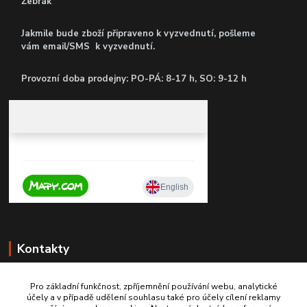
Žebrák
Jakmile bude zboží připraveno k vyzvednutí, pošleme
vám email/SMS k vyzvednutí.
P
rovozní doba prodejny: PO-PÁ: 8-17 h, SO: 9-12 h
Kontakty
Pro základní funkčnost, zpříjemnění používání webu, analytické
účely a v případě udělení souhlasu také pro účely cílení reklamy
+420 603467970