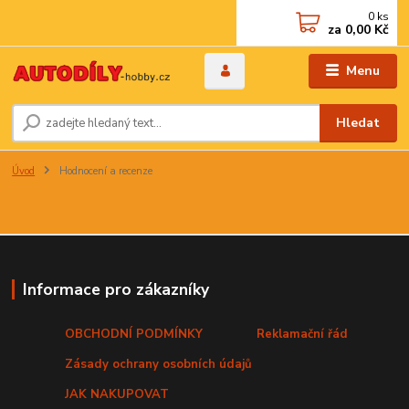
0
ks
za
0,00 Kč
Menu
Hledat
Úvod
Hodnocení a recenze
Informace pro zákazníky
OBCHODNÍ PODMÍNKY
Reklamační řád
Zásady ochrany osobních údajů
JAK NAKUPOVAT