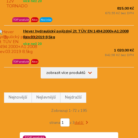
více než 20
815,00 Kč
673,55 Kč bez DPH
TOP produkt
Akce
Novinka
Hever hydraulický pojízdný 2t TÜV EN 1494:2000+A1:2008
3.
Rev.03:2019 8,5kg
více než 20
1 020,00 Kč
842,98 Kč bez DPH
TOP produkt
Akce
zobrazit více produktů
Nejnovější
Nejlevnější
Nejdražší
Zobrazuji 1-72 z 195
strana
z 3
další
TOP produkt