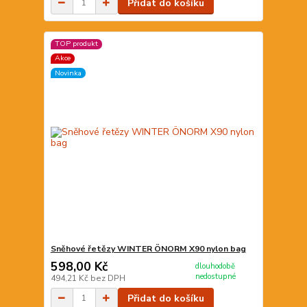
Přidat do košíku
TOP produkt
Akce
Novinka
Sněhové řetězy WINTER ÖNORM X90 nylon bag
598,00 Kč
dlouhodobě
nedostupné
494,21 Kč
bez DPH
Přidat do košíku