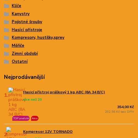
Klíče
Kanystry
Pojistné šrouby
Hasící přístroje
Kompresory, hustilky,sprey
Měřiče
Zimní období
Ostatní
Nejprodávanější
Hasicí přístroj práškový 1 kg ABC (8A 34 B/C)
1.
více než 20
354,00 Kč
292,56 Kč bez DPH
TOP produkt
Akce
Kompresor 12V TORNADO
2.