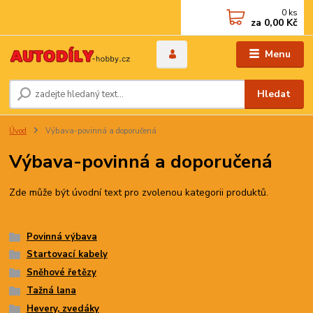
0
ks
za
0,00 Kč
Menu
Hledat
Úvod
Výbava-povinná a doporučená
Výbava-povinná a doporučená
Zde může být úvodní text pro zvolenou kategorii produktů.
Povinná výbava
Startovací kabely
Sněhové řetězy
Tažná lana
Hevery, zvedáky