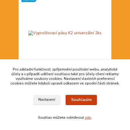
Pro základní funkčnost, zpříjemnění používání webu, analytické
účely a v případě udělení souhlasu také pro účely cílení reklamy
využíváme soubory cookies. Nastavení vlastních preferencí
Vyprošťovací pásy K2 univerzální 2ks
cookies můžete kdykoli upravit odkazem ve spodní části stránek.
438,00 Kč
více než 20
361,98 Kč
bez DPH
Souhlasím
Nastavení
Přidat do košíku
Souhlas můžete odmítnout
zde
.
Novinka