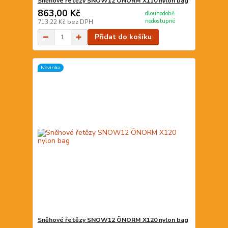
Sněhové řetězy SNOW12 ÖNORM X110 nylon bag
863,00 Kč
dlouhodobě
nedostupné
713,22 Kč
bez DPH
Přidat do košíku
Novinka
Sněhové řetězy SNOW12 ÖNORM X120 nylon bag