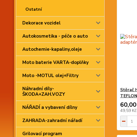
Ostatní
Dekorace vozidel
Autokosmetika - péče o auto
Autochemie-kapaliny,oleje
Moto baterie VARTA-doplňky
Moto -MOTUL olej+Filtry
Náhradní díly-
Stěrač 
ŠKODA+ZAH.VOZY
TEFLO
60,00
NÁŘADÍ a vybavení dílny
49,59 K
ZAHRADA-zahradní nářadí
Grilovací program