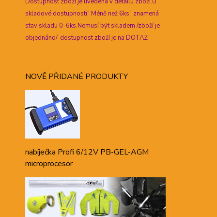
Dostupnost zboží je uvedena v detailu zboží.U
skladové dostupnosti" Méně než 6ks" znamená
stav skladu 0-6ks.Nemusí být skladem /zboží je
objednáno/-dostupnost zboží je na DOTAZ
NOVĚ PŘIDANÉ PRODUKTY
nabíječka Profi 6/12V PB-GEL-AGM
microprocesor