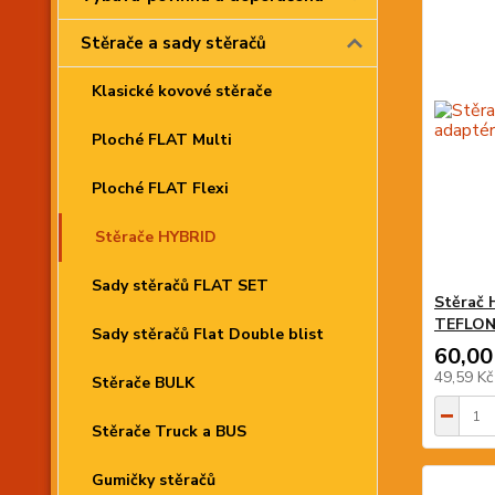
Stěrače a sady stěračů
Klasické kovové stěrače
Ploché FLAT Multi
Ploché FLAT Flexi
Stěrače HYBRID
Sady stěračů FLAT SET
Stěrač 
TEFLO
Sady stěračů Flat Double blist
60,00
49,59 K
Stěrače BULK
Stěrače Truck a BUS
Gumičky stěračů