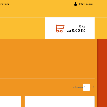
stažení
Přihlášení
0
ks
za
0,00 Kč
strana
z 1