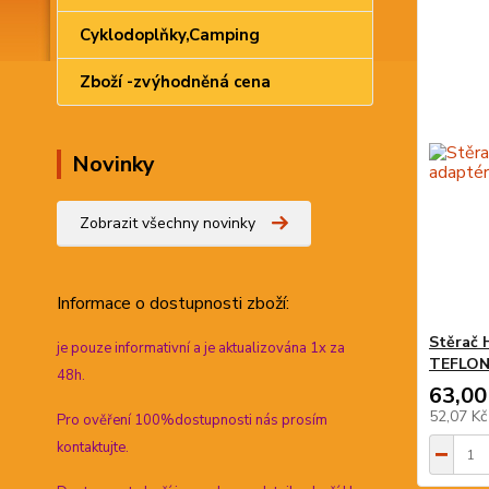
Cyklodoplňky,Camping
Zboží -zvýhodněná cena
Novinky
Zobrazit všechny novinky
Informace
o dostupnosti zboží:
Stěrač 
je pouze informativní a je aktualizována 1x za
TEFLO
48h.
63,00
52,07 K
Pro ověření 100%dostupnosti nás prosím
kontaktujte.