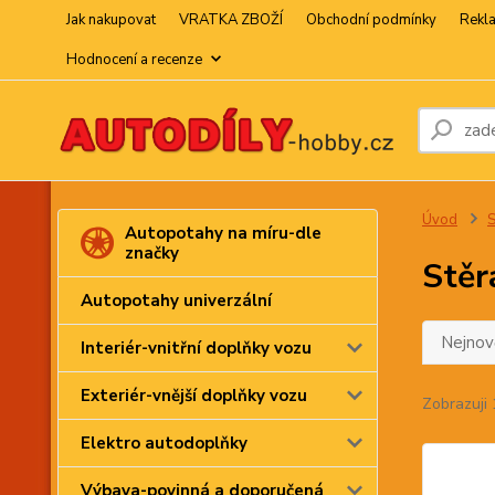
Jak nakupovat
VRATKA ZBOŽÍ
Obchodní podmínky
Rekl
Hodnocení a recenze
Úvod
S
Autopotahy na míru-dle
značky
Stěr
Autopotahy univerzální
Nejnově
Interiér-vnitřní doplňky vozu
Exteriér-vnější doplňky vozu
Zobrazuji 
Elektro autodoplňky
Výbava-povinná a doporučená