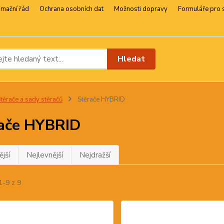
amační řád
Ochrana osobních dat
Možnosti dopravy
Formuláře pro 
Hledat
těrače a sady stěračů
Stěrače HYBRID
ače HYBRID
jší
Nejlevnější
Nejdražší
1-9 z 9