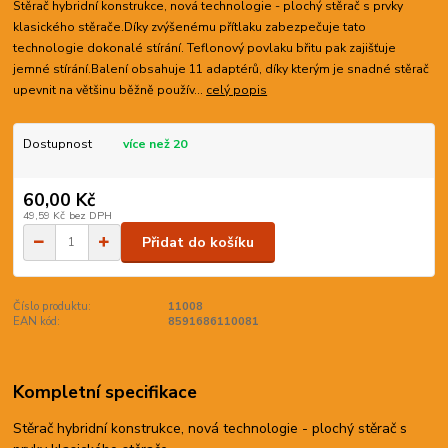
Stěrač hybridní konstrukce, nová technologie - plochý stěrač s prvky
klasického stěrače.Díky zvýšenému přítlaku zabezpečuje tato
technologie dokonalé stírání. Teflonový povlaku břitu pak zajišťuje
jemné stírání.Balení obsahuje 11 adaptérů, díky kterým je snadné stěrač
upevnit na většinu běžně použív...
celý popis
Dostupnost
více než 20
60,00 Kč
49,59 Kč
bez DPH
Přidat do košíku
Číslo produktu:
11008
EAN kód:
8591686110081
Kompletní specifikace
Stěrač hybridní konstrukce, nová technologie - plochý stěrač s