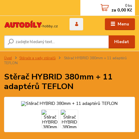
0
ks
za
0,00 Kč
Menu
Hledat
Úvod
Stěrače a sady stěračů
Stěrač HYBRID 380mm + 11 adaptérů
TEFLON
Stěrač HYBRID 380mm + 11
adaptérů TEFLON