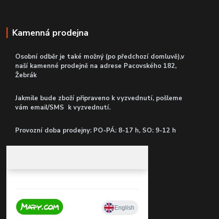
Kamenná prodejna
Osobní odběr je také možný (po předchozí domluvě),v
naší kamenné prodejně
na adrese Pacovského 182,
Žebrák
Jakmile bude zboží připraveno k vyzvednutí, pošleme
vám email/SMS k vyzvednutí.
P
rovozní doba prodejny: PO-PÁ: 8-17 h, SO: 9-12 h