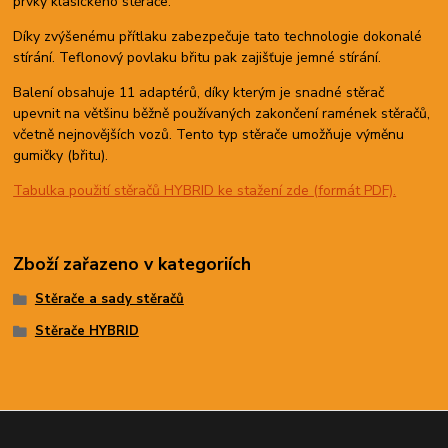
prvky klasického stěrače.
Díky zvýšenému přítlaku zabezpečuje tato technologie dokonalé
stírání. Teflonový povlaku břitu pak zajišťuje jemné stírání.
Balení obsahuje 11 adaptérů, díky kterým je snadné stěrač
upevnit na většinu běžně používaných zakončení ramének stěračů,
včetně nejnovějších vozů. Tento typ stěrače umožňuje výměnu
gumičky (břitu).
Tabulka použití stěračů HYBRID ke stažení zde (formát PDF).
Zboží zařazeno v kategoriích
Stěrače a sady stěračů
Stěrače HYBRID