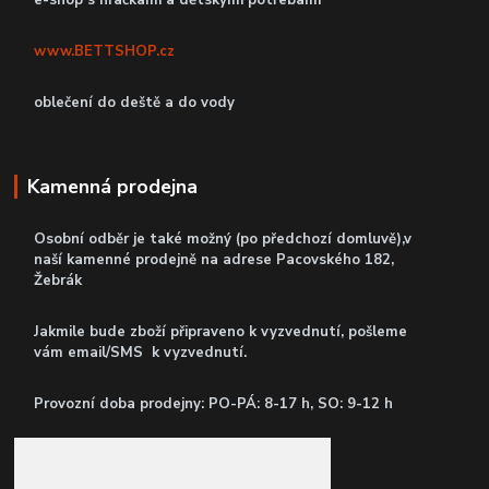
www.BETTSHOP.cz
oblečení do deště a do vody
Kamenná prodejna
Osobní odběr je také možný (po předchozí domluvě),v
naší kamenné prodejně
na adrese Pacovského 182,
Žebrák
Jakmile bude zboží připraveno k vyzvednutí, pošleme
vám email/SMS k vyzvednutí.
P
rovozní doba prodejny: PO-PÁ: 8-17 h, SO: 9-12 h