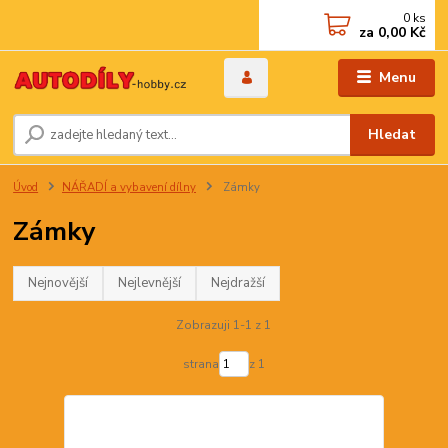
0
ks
za
0,00 Kč
Menu
Hledat
Úvod
NÁŘADÍ a vybavení dílny
Zámky
Zámky
Nejnovější
Nejlevnější
Nejdražší
Zobrazuji 1-1 z 1
strana
z 1