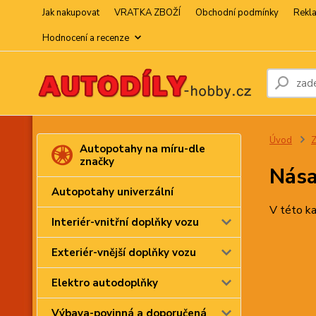
Jak nakupovat
VRATKA ZBOŽÍ
Obchodní podmínky
Rekl
Hodnocení a recenze
Úvod
Z
Autopotahy na míru-dle
značky
Nás
Autopotahy univerzální
V této ka
Interiér-vnitřní doplňky vozu
Exteriér-vnější doplňky vozu
Elektro autodoplňky
Výbava-povinná a doporučená