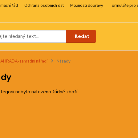
amační řád
Ochrana osobních dat
Možnosti dopravy
Formuláře pro 
Hledat
AHRADA-zahradní nářadí
Násady
ady
tegorii nebylo nalezeno žádné zboží.