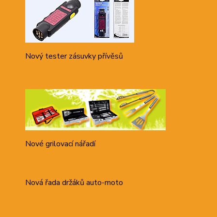
Nový tester zásuvky přívěsů
Nové grilovací nářadí
Nová řada držáků auto-moto