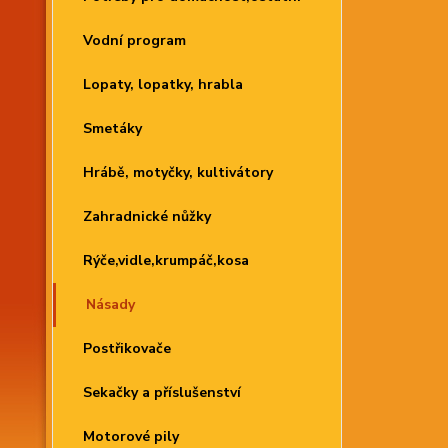
Vodní program
Lopaty, lopatky, hrabla
Smetáky
Hrábě, motyčky, kultivátory
Zahradnické nůžky
Rýče,vidle,krumpáč,kosa
Násady
Postřikovače
Sekačky a příslušenství
Motorové pily