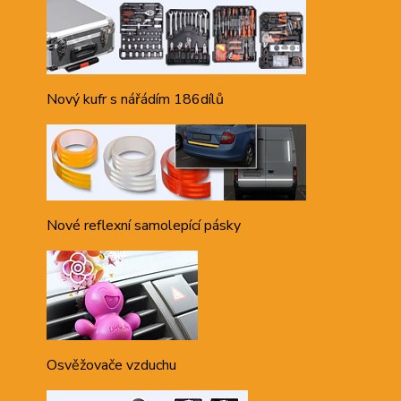
Nový kufr s nářádím 186dílů
Nové reflexní samolepící pásky
Osvěžovače vzduchu