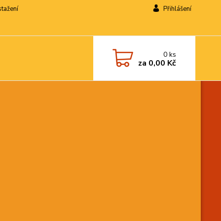
stažení
Přihlášení
0
ks
za
0,00 Kč