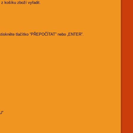
z košíku zboží vyřadit.
 stiskněte tlačítko “PŘEPOČÍTAT” nebo „ENTER”.
U”