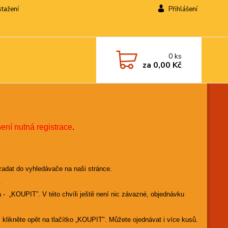
stažení
Přihlášení
0
ks
za
0,00 Kč
není nutná registrace
.
zadat do vyhledávače na naši stránce.
.
a - „KOUPIT”. V této chvíli ještě není nic závazné, objednávku
, klikněte opět na tlačítko „KOUPIT". Můžete ojednávat i více kusů.