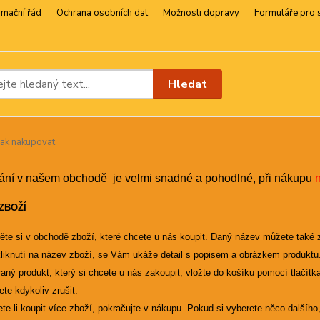
amační řád
Ochrana osobních dat
Možnosti dopravy
Formuláře pro 
Hledat
ak nakupovat
ní v našem obchodě je velmi snadné a pohodlné, při nákupu
ZBOŽÍ
ěte si v obchodě zboží, které chcete u nás koupit. Daný název můžete také 
liknutí na název zboží, se Vám ukáže detail s popisem a obrázkem produktu
aný produkt, který si chcete u nás zakoupit, vložte do košíku pomocí tlačítk
te kdykoliv zrušit.
te-li koupit více zboží, pokračujte v nákupu. Pokud si vyberete něco dalšího