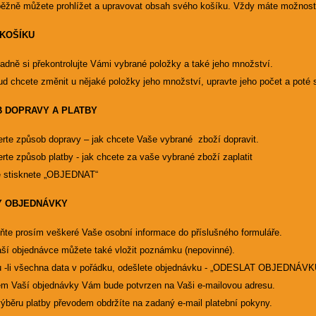
ěžně můžete prohlížet a upravovat obsah svého košíku. Vždy máte možnost 
KOŠÍKU
adně si překontrolujte Vámi vybrané položky a také jeho množství.
d chcete změnit u nějaké položky jeho množství, upravte jeho počet a poté
 DOPRAVY A PLATBY
rte způsob dopravy – jak chcete Vaše vybrané zboží dopravit.
rte způsob platby - jak chcete za vaše vybrané zboží zaplatit
é stisknete „OBJEDNAT“
Y OBJEDNÁVKY
ňte prosím veškeré Vaše osobní informace do příslušného formuláře.
ší objednávce můžete také vložit poznámku (nepovinné).
 -li všechna data v pořádku, odešlete objednávku - „ODESLAT OBJEDNÁVK
em Vaší objednávky Vám bude potvrzen na Vaši e-mailovou adresu.
výběru platby převodem obdržíte na zadaný e-mail platební pokyny.