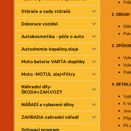
Průb
Stěrače a sady stěračů
2.
OBSAH 
Dekorace vozidel
Důkl
Poku
Autokosmetika - péče o auto
3.
ZPŮSOB
Autochemie-kapaliny,oleje
Vybe
Moto baterie VARTA-doplňky
Vybe
Pot
Moto -MOTUL olej+Filtry
4.
DETAIL
Náhradní díly-
ŠKODA+ZAH.VOZY
Vypl
K Va
NÁŘADÍ a vybavení dílny
Jsou
ZAHRADA-zahradní nářadí
Příj
Při 
Grilovací program