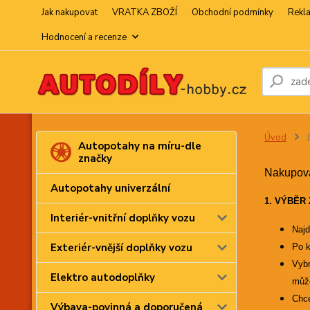
Jak nakupovat
VRATKA ZBOŽÍ
Obchodní podmínky
Rekl
Hodnocení a recenze
Úvod
J
Autopotahy na míru-dle
značky
Nakupová
Autopotahy univerzální
1.
VÝBĚR 
Interiér-vnitřní doplňky vozu
Najd
Exteriér-vnější doplňky vozu
Po k
Vybr
Elektro autodoplňky
může
Chce
Výbava-povinná a doporučená