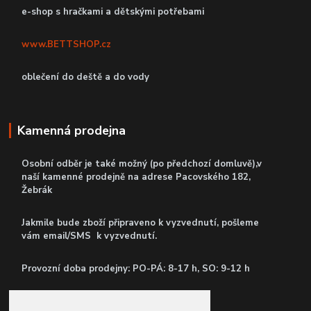
e-shop s hračkami a dětskými potřebami
www.BETTSHOP.cz
oblečení do deště a do vody
Kamenná prodejna
Osobní odběr je také možný (po předchozí domluvě),v
naší kamenné prodejně
na adrese Pacovského 182,
Žebrák
Jakmile bude zboží připraveno k vyzvednutí, pošleme
vám email/SMS k vyzvednutí.
P
rovozní doba prodejny: PO-PÁ: 8-17 h, SO: 9-12 h