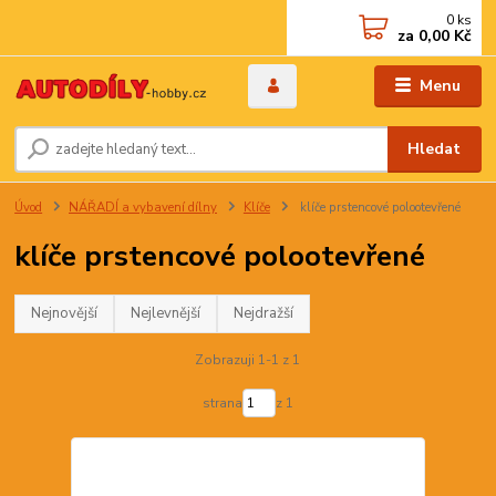
0
ks
za
0,00 Kč
Menu
Hledat
Úvod
NÁŘADÍ a vybavení dílny
Klíče
klíče prstencové polootevřené
klíče prstencové polootevřené
Nejnovější
Nejlevnější
Nejdražší
Zobrazuji 1-1 z 1
strana
z 1