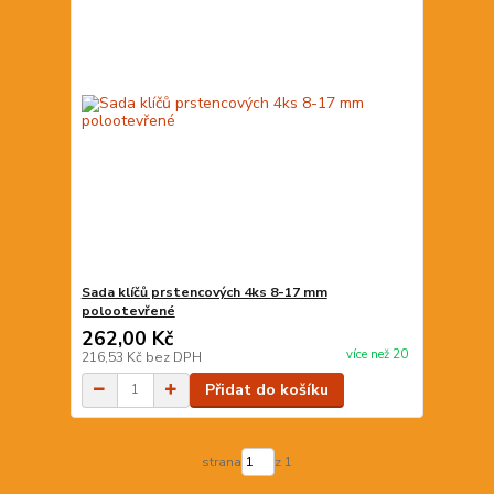
Sada klíčů prstencových 4ks 8-17 mm
polootevřené
262,00 Kč
více než 20
216,53 Kč
bez DPH
Přidat do košíku
strana
z 1