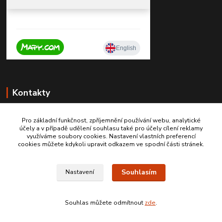
Kontakty
Pro základní funkčnost, zpříjemnění používání webu, analytické
účely a v případě udělení souhlasu také pro účely cílení reklamy
+420 603467970
využíváme soubory cookies. Nastavení vlastních preferencí
cookies můžete kdykoli upravit odkazem ve spodní části stránek.
info@autodily-hobby.cz
Souhlasím
Nastavení
Souhlas můžete odmítnout
zde
.
Vytvořeno na
Eshop-rychle.cz