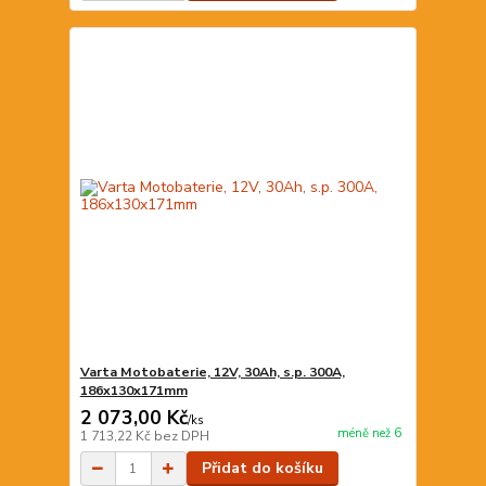
Varta Motobaterie, 12V, 30Ah, s.p. 300A,
186x130x171mm
2 073,00 Kč
/
ks
méně než 6
1 713,22 Kč
bez DPH
Přidat do košíku