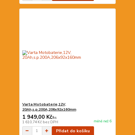
Varta Motobaterie,12V,
20Ah,s.p.200A,206x92x160mm
1 949,00 Kč
/
ks
méně než 6
1 610,74 Kč
bez DPH
Přidat do košíku