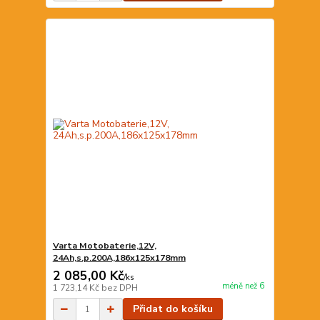
Varta Motobaterie,12V,
24Ah,s.p.200A,186x125x178mm
2 085,00 Kč
/
ks
méně než 6
1 723,14 Kč
bez DPH
Přidat do košíku