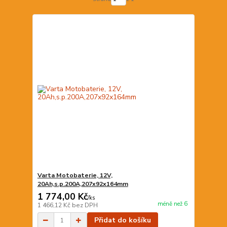
Varta Motobaterie, 12V,
20Ah,s.p.200A,207x92x164mm
1 774,00 Kč
/
ks
méně než 6
1 466,12 Kč
bez DPH
Přidat do košíku