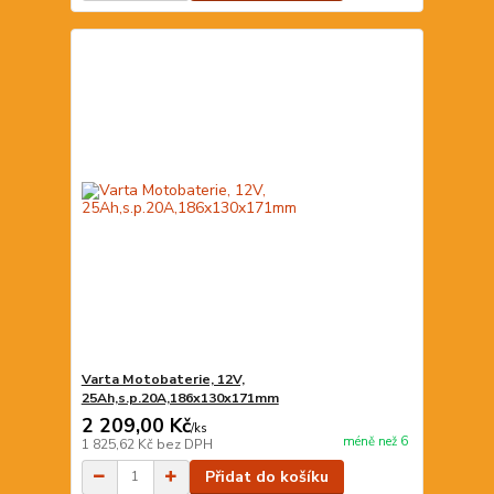
Varta Motobaterie, 12V,
25Ah,s.p.20A,186x130x171mm
2 209,00 Kč
/
ks
méně než 6
1 825,62 Kč
bez DPH
Přidat do košíku