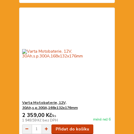
Varta Motobaterie, 12V,
30Ah,s.p.300A,168x132x176mm
2 359,00 Kč
/
ks
méně než 6
1 949,59 Kč
bez DPH
Přidat do košíku