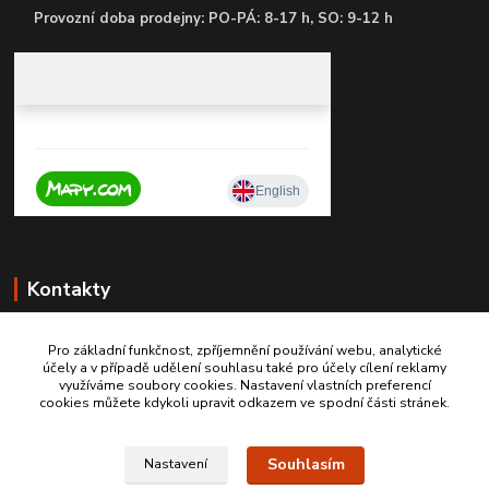
P
rovozní doba prodejny: PO-PÁ: 8-17 h, SO: 9-12 h
Kontakty
Pro základní funkčnost, zpříjemnění používání webu, analytické
účely a v případě udělení souhlasu také pro účely cílení reklamy
+420 603467970
využíváme soubory cookies. Nastavení vlastních preferencí
cookies můžete kdykoli upravit odkazem ve spodní části stránek.
info@autodily-hobby.cz
Souhlasím
Nastavení