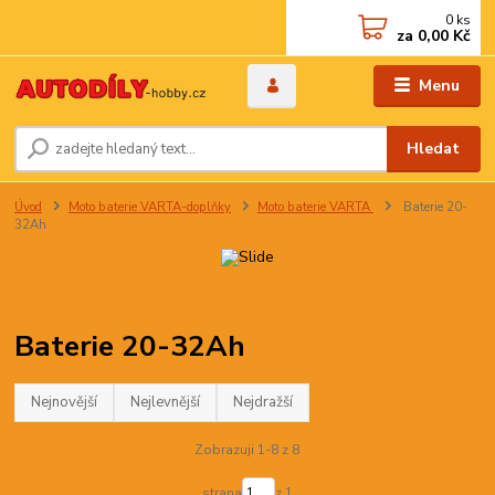
0
ks
za
0,00 Kč
Menu
Hledat
Úvod
Moto baterie VARTA-doplňky
Moto baterie VARTA
Baterie 20-
32Ah
Baterie 20-32Ah
Nejnovější
Nejlevnější
Nejdražší
Zobrazuji 1-8 z 8
strana
z 1