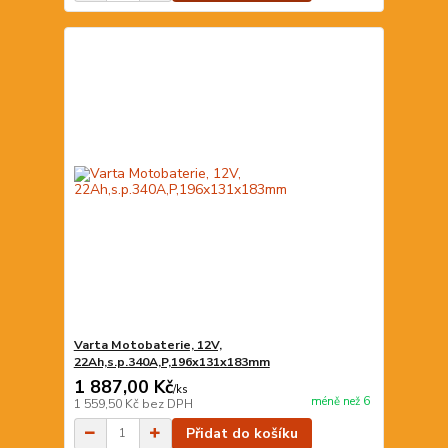
Varta Motobaterie, 12V,
22Ah,s.p.340A,P,196x131x183mm
1 887,00 Kč
/
ks
méně než 6
1 559,50 Kč
bez DPH
Přidat do košíku