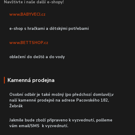
Navštivte i naše další e-shopy!
www.BABYVECI.cz
e-shop s hračkami a dětskými potřebami
www.BETTSHOP.cz
oblečení do deště a do vody
Kamenná prodejna
Osobní odběr je také možný (po předchozí domluvě),v
naší kamenné prodejně
na adrese Pacovského 182,
Žebrák
Jakmile bude zboží připraveno k vyzvednutí, pošleme
vám email/SMS k vyzvednutí.