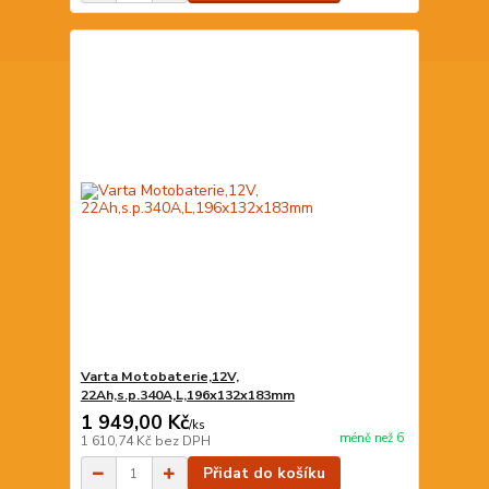
Varta Motobaterie,12V,
22Ah,s.p.340A,L,196x132x183mm
1 949,00 Kč
/
ks
méně než 6
1 610,74 Kč
bez DPH
Přidat do košíku