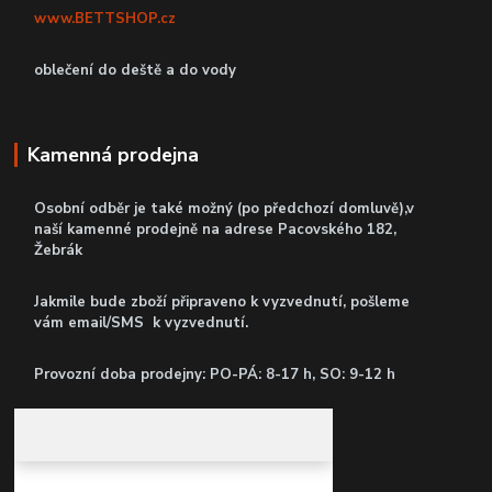
www.BETTSHOP.cz
oblečení do deště a do vody
Kamenná prodejna
Osobní odběr je také možný (po předchozí domluvě),v
naší kamenné prodejně
na adrese Pacovského 182,
Žebrák
Jakmile bude zboží připraveno k vyzvednutí, pošleme
vám email/SMS k vyzvednutí.
P
rovozní doba prodejny: PO-PÁ: 8-17 h, SO: 9-12 h