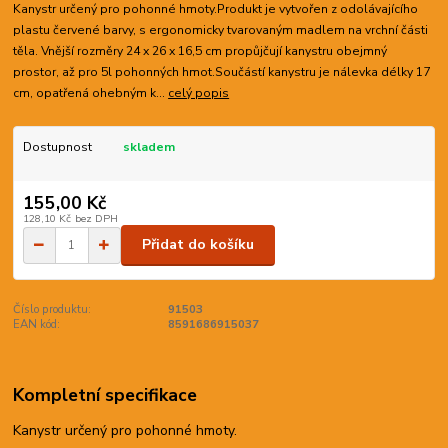
Kanystr určený pro pohonné hmoty.Produkt je vytvořen z odolávajícího
plastu červené barvy, s ergonomicky tvarovaným madlem na vrchní části
těla. Vnější rozměry 24 x 26 x 16,5 cm propůjčují kanystru obejmný
prostor, až pro 5l pohonných hmot.Součástí kanystru je nálevka délky 17
cm, opatřená ohebným k...
celý popis
Dostupnost
skladem
155,00 Kč
128,10 Kč
bez DPH
Přidat do košíku
Číslo produktu:
91503
EAN kód:
8591686915037
Kompletní specifikace
Kanystr určený pro pohonné hmoty.