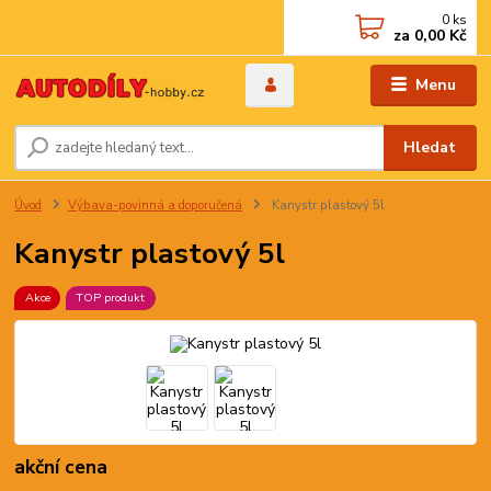
0
ks
za
0,00 Kč
Menu
Hledat
Úvod
Výbava-povinná a doporučená
Kanystr plastový 5l
Kanystr plastový 5l
Akce
TOP produkt
akční cena