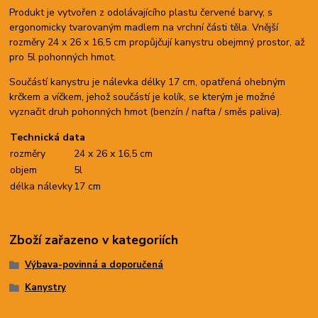
Produkt je vytvořen z odolávajícího plastu červené barvy, s
ergonomicky tvarovaným madlem na vrchní části těla. Vnější
rozměry 24 x 26 x 16,5 cm propůjčují kanystru obejmný prostor, až
pro 5l pohonných hmot.
Součástí kanystru je nálevka délky 17 cm, opatřená ohebným
krčkem a víčkem, jehož součástí je kolík, se kterým je možné
vyznačit druh pohonných hmot (benzín / nafta / směs paliva).
Technická data
rozměry
24 x 26 x 16,5 cm
objem
5l
délka nálevky
17 cm
Zboží zařazeno v kategoriích
Výbava-povinná a doporučená
Kanystry