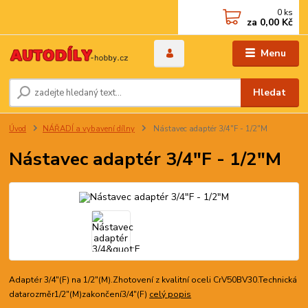
0
ks
za
0,00 Kč
Menu
Hledat
Úvod
NÁŘADÍ a vybavení dílny
Nástavec adaptér 3/4"F - 1/2"M
Nástavec adaptér 3/4"F - 1/2"M
Adaptér 3/4"(F) na 1/2"(M).Zhotovení z kvalitní oceli CrV50BV30.Technická
datarozměr1/2"(M)zakončení3/4"(F)
celý popis