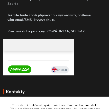
Žebrák
Jakmile bude zboží připraveno k vyzvednutí, pošleme
vám email/SMS k vyzvednutí.
P
rovozní doba prodejny: PO-PÁ: 8-17 h, SO: 9-12 h
Kontakty
Pro základní funkčnost, zpříjemnění používání webu, analytické