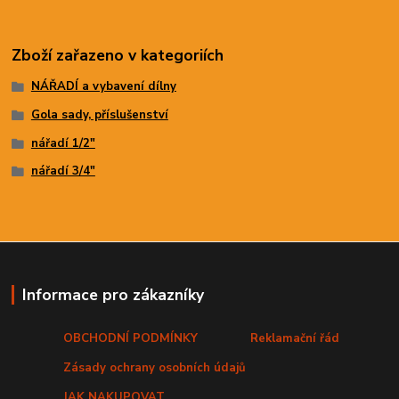
Zboží zařazeno v kategoriích
NÁŘADÍ a vybavení dílny
Gola sady, příslušenství
nářadí 1/2"
nářadí 3/4"
Informace pro zákazníky
OBCHODNÍ PODMÍNKY
Reklamační řád
Zásady ochrany osobních údajů
JAK NAKUPOVAT