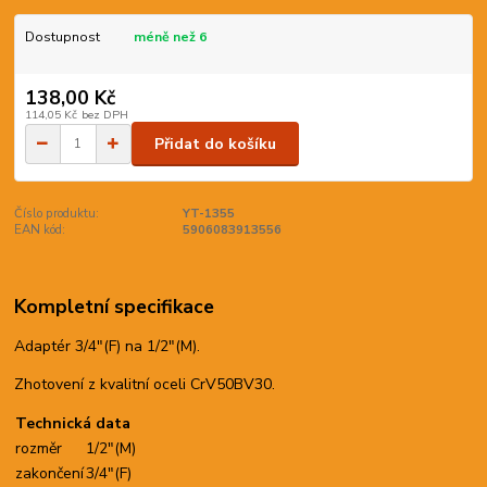
Dostupnost
méně než 6
138,00 Kč
114,05 Kč
bez DPH
Přidat do košíku
Číslo produktu:
YT-1355
EAN kód:
5906083913556
Kompletní specifikace
Adaptér 3/4"(F) na 1/2"(M).
Zhotovení z kvalitní oceli CrV50BV30.
Technická data
rozměr
1/2"(M)
zakončení
3/4"(F)