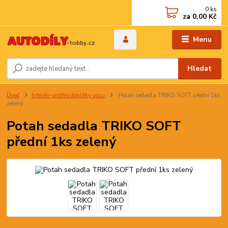
0
ks
za
0,00 Kč
Menu
Hledat
Úvod
Interiér-vnitřní doplňky vozu
Potah sedadla TRIKO SOFT přední 1ks
zelený
Potah sedadla TRIKO SOFT
přední 1ks zelený