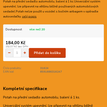
Potah na přední sedadlo automobilu, balení á 1 ks.Univerzální systém
upevnění, lze připevnit na většinu běžně používaných automobilových
sedadel.Potah nelze použít u vozidel s bočním airbagem v opěradle
autosedačky.
celý popis
Dostupnost
více než 20
184,00 Kč
152,07 Kč
bez DPH
Přidat do košíku
Číslo produktu:
31624
EAN kód:
8591686316247
Kompletní specifikace
Potah na přední sedadlo automobilu, balení á 1 ks.
Univerzální systém upevnění, lze připevnit na většinu běžně