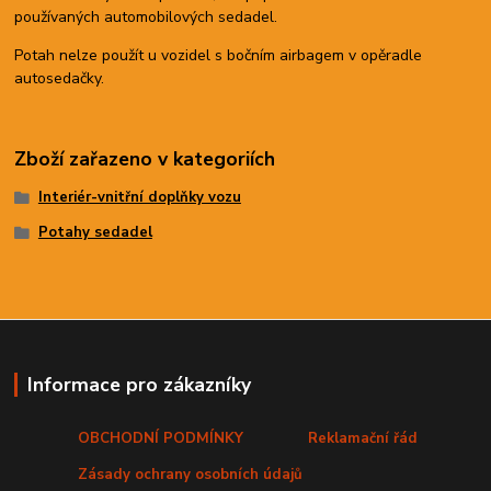
používaných automobilových sedadel.
Potah nelze použít u vozidel s bočním airbagem v opěradle
autosedačky.
Zboží zařazeno v kategoriích
Interiér-vnitřní doplňky vozu
Potahy sedadel
Informace pro zákazníky
OBCHODNÍ PODMÍNKY
Reklamační řád
Zásady ochrany osobních údajů