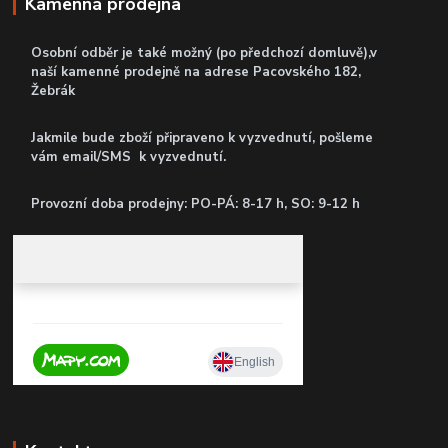
Kamenná prodejna
Osobní odběr je také možný (po předchozí domluvě),v
naší kamenné prodejně
na adrese Pacovského 182,
Žebrák
Jakmile bude zboží připraveno k vyzvednutí, pošleme
vám email/SMS k vyzvednutí.
P
rovozní doba prodejny: PO-PÁ: 8-17 h, SO: 9-12 h