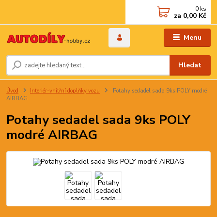
0
ks
za
0,00 Kč
Menu
Hledat
Úvod
Interiér-vnitřní doplňky vozu
Potahy sedadel sada 9ks POLY modré
AIRBAG
Potahy sedadel sada 9ks POLY
modré AIRBAG