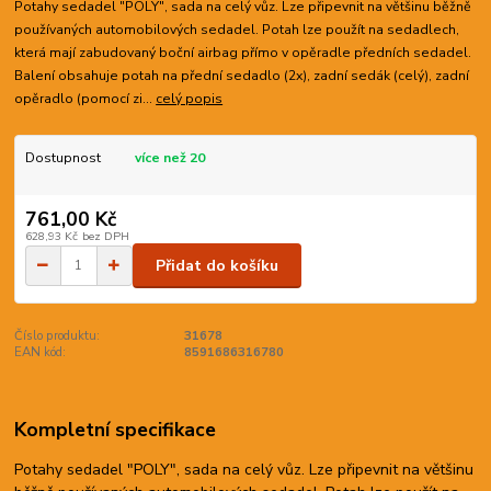
Potahy sedadel "POLY", sada na celý vůz. Lze připevnit na většinu běžně
používaných automobilových sedadel. Potah lze použít na sedadlech,
která mají zabudovaný boční airbag přímo v opěradle předních sedadel.
Balení obsahuje potah na přední sedadlo (2x), zadní sedák (celý), zadní
opěradlo (pomocí zi...
celý popis
Dostupnost
více než 20
761,00 Kč
628,93 Kč
bez DPH
Přidat do košíku
Číslo produktu:
31678
EAN kód:
8591686316780
Kompletní specifikace
Potahy sedadel "POLY", sada na celý vůz. Lze připevnit na většinu