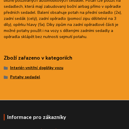
běžně používaných automobilových sedadel. Potah lze použít na
sedadlech, která mají zabudovaný boční airbag přímo v opěradle
předních sedadel. Balení obsahuje potah na přední sedadlo (2x),
zadní sedák (celý), zadní opěradlo (pomocí zipu dělitelné na 3
díly), opěrku hlavy (5x). Díky zipům na zadní opěradlové části je
možné potahy použít i na vozy s dělenými zadními sedadly a
opěradla sklápět bez nutnosti sejmutí potahu.
Zboží zařazeno v kategoriích
Interiér-vnitřní doplňky vozu
Potahy sedadel
Informace pro zákazníky