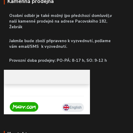
Kamenná prodejna
Osobní odběr je také možný (po předchozí domluvě),v
naší kamenné prodejně
na adrese Pacovského 182,
Žebrák
Jakmile bude zboží připraveno k vyzvednutí, pošleme
vám email/SMS k vyzvednutí.
P
rovozní doba prodejny: PO-PÁ: 8-17 h, SO: 9-12 h