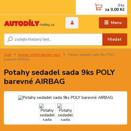
0
ks
za
0,00 Kč
Menu
Hledat
Úvod
Interiér-vnitřní doplňky vozu
Potahy sedadel sada 9ks POLY
barevné AIRBAG
Potahy sedadel sada 9ks POLY
barevné AIRBAG