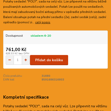
Potahy sedadel "POLY", sada na celý vůz. Lze připevnit na většinu běžně
používaných automobilových sedadel. Potah lze použít na sedadlech,
která mají zabudovaný boční airbag přímo v opěradle předních sedadel.
Balení obsahuje potah na přední sedadlo (2x), zadní sedák (celý), zadní
opěradlo (pomocí zi...
celý popis
Dostupnost
skladem 6-20
761,00 Kč
628,93 Kč
bez DPH
Přidat do košíku
Číslo produktu:
31680
EAN kód:
8591686316803
Kompletní specifikace
Potahy sedadel "POLY", sada na celý vůz. Lze připevnit na většinu