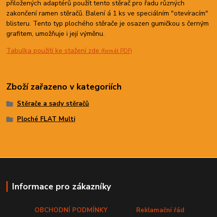
přiložených adaptérů použít tento stěrač pro řadu různých
zakončení ramen stěračů. Balení á 1 ks ve speciálním "otevíracím"
blisteru. Tento typ plochého stěrače je osazen gumičkou s černým
grafitem, umožňuje i její výměnu.
Tabulka použítí ke stažení zde
(formát PDF)
Zboží zařazeno v kategoriích
Stěrače a sady stěračů
Ploché FLAT Multi
Informace pro zákazníky
OBCHODNÍ PODMÍNKY
Reklamační řád