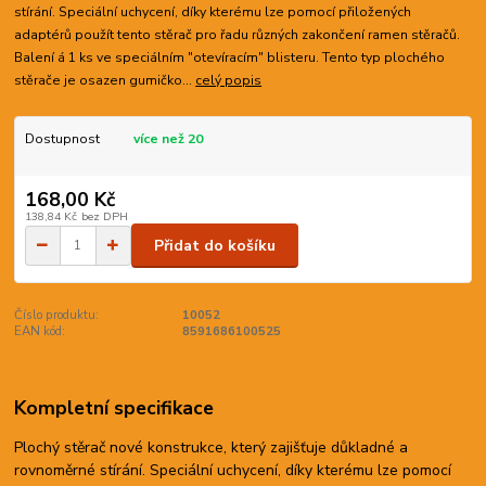
stírání. Speciální uchycení, díky kterému lze pomocí přiložených
adaptérů použít tento stěrač pro řadu různých zakončení ramen stěračů.
Balení á 1 ks ve speciálním "otevíracím" blisteru. Tento typ plochého
stěrače je osazen gumičko...
celý popis
Dostupnost
více než 20
168,00 Kč
138,84 Kč
bez DPH
Přidat do košíku
Číslo produktu:
10052
EAN kód:
8591686100525
Kompletní specifikace
Plochý stěrač nové konstrukce, který zajišťuje důkladné a
rovnoměrné stírání. Speciální uchycení, díky kterému lze pomocí