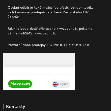
Osobní odběr je také možný (po předchozí domluvě),v
naší kamenné prodejně
na adrese Pacovského 182,
Žebrák
Jakmile bude zboží připraveno k vyzvednutí, pošleme
vám email/SMS k vyzvednutí.
P
rovozní doba prodejny: PO-PÁ: 8-17 h, SO: 9-12 h
Kontakty