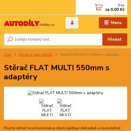
0
ks
za
0,00 Kč
Menu
Hledat
Úvod
Stěrače a sady stěračů
Stěrač FLAT MULTI 550mm s adaptéry
Stěrač FLAT MULTI 550mm s
adaptéry
Plochý stěrač nové konstrukce, který zajišťuje důkladné a rovnoměrné