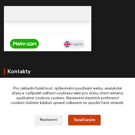
Kontakty
Pro základní funkčnost, zpříjemnění používání webu, analytické
účely a v případě udělení souhlasu také pro účely cílení reklamy
+420 603467970
využíváme soubory cookies. Nastavení vlastních preferencí
cookies můžete kdykoli upravit odkazem ve spodní části stránek.
info@autodily-hobby.cz
Souhlasím
Nastavení