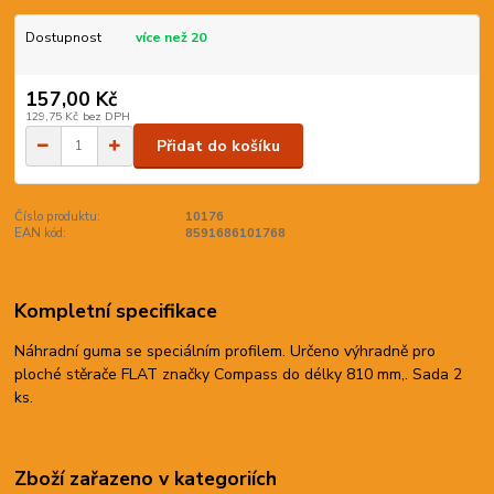
Dostupnost
více než 20
157,00 Kč
129,75 Kč
bez DPH
Přidat do košíku
Číslo produktu:
10176
EAN kód:
8591686101768
Kompletní specifikace
Náhradní guma se speciálním profilem. Určeno výhradně pro
ploché stěrače FLAT značky Compass do délky 810 mm,. Sada 2
ks.
Zboží zařazeno v kategoriích