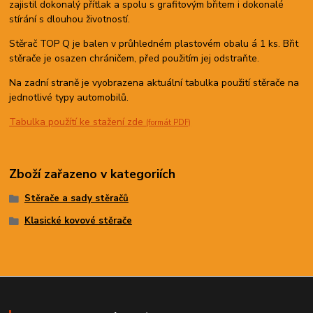
zajistil dokonalý přítlak a spolu s grafitovým břitem i dokonalé
stírání s dlouhou životností.
Stěrač TOP Q je balen v průhledném plastovém obalu á 1 ks. Břit
stěrače je osazen chráničem, před použitím jej odstraňte.
Na zadní straně je vyobrazena aktuální tabulka použití stěrače na
jednotlivé typy automobilů.
Tabulka použítí ke stažení zde
(formát PDF)
Zboží zařazeno v kategoriích
Stěrače a sady stěračů
Klasické kovové stěrače