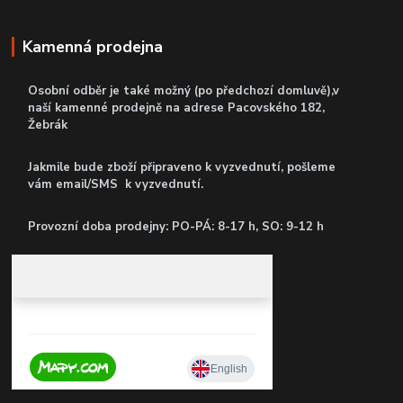
Kamenná prodejna
Osobní odběr je také možný (po předchozí domluvě),v
naší kamenné prodejně
na adrese Pacovského 182,
Žebrák
Jakmile bude zboží připraveno k vyzvednutí, pošleme
vám email/SMS k vyzvednutí.
P
rovozní doba prodejny: PO-PÁ: 8-17 h, SO: 9-12 h