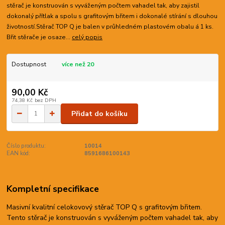
stěrač je konstruován s vyváženým počtem vahadel tak, aby zajistil
dokonalý přítlak a spolu s grafitovým břitem i dokonalé stírání s dlouhou
životností.Stěrač TOP Q je balen v průhledném plastovém obalu á 1 ks.
Břit stěrače je osaze...
celý popis
Dostupnost
více než 20
90,00 Kč
74,38 Kč
bez DPH
Přidat do košíku
Číslo produktu:
10014
EAN kód:
8591686100143
Kompletní specifikace
Masivní kvalitní celokovový stěrač TOP Q s grafitovým břitem.
Tento stěrač je konstruován s vyváženým počtem vahadel tak, aby