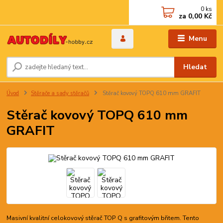
0
ks
za
0,00 Kč
Menu
Hledat
Úvod
Stěrače a sady stěračů
Stěrač kovový TOPQ 610 mm GRAFIT
Stěrač kovový TOPQ 610 mm
GRAFIT
Masivní kvalitní celokovový stěrač TOP Q s grafitovým břitem. Tento