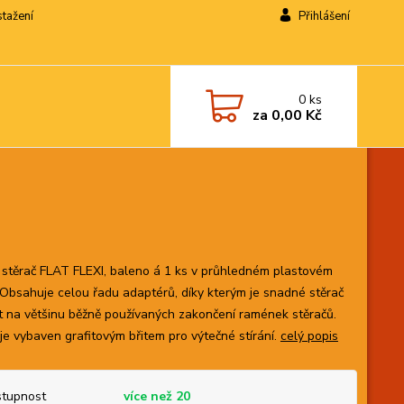
stažení
Přihlášení
0
ks
za
0,00 Kč
 stěrač FLAT FLEXI, baleno á 1 ks v průhledném plastovém
 Obsahuje celou řadu adaptérů, díky kterým je snadné stěrač
t na většinu běžně používaných zakončení ramének stěračů.
 je vybaven grafitovým břitem pro výtečné stírání.
celý popis
tupnost
více než 20