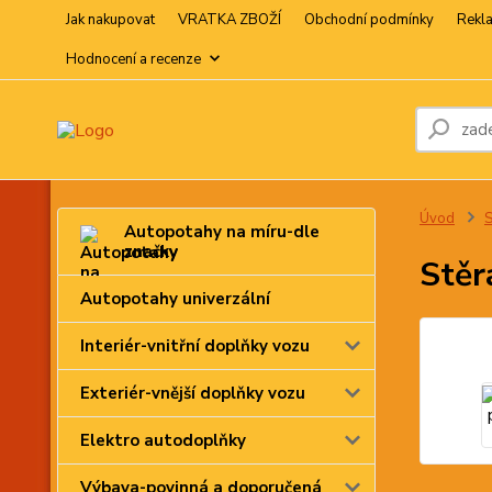
Jak nakupovat
VRATKA ZBOŽÍ
Obchodní podmínky
Rekl
Hodnocení a recenze
Úvod
S
Autopotahy na míru-dle
značky
Stěr
Autopotahy univerzální
Interiér-vnitřní doplňky vozu
Exteriér-vnější doplňky vozu
Elektro autodoplňky
Výbava-povinná a doporučená