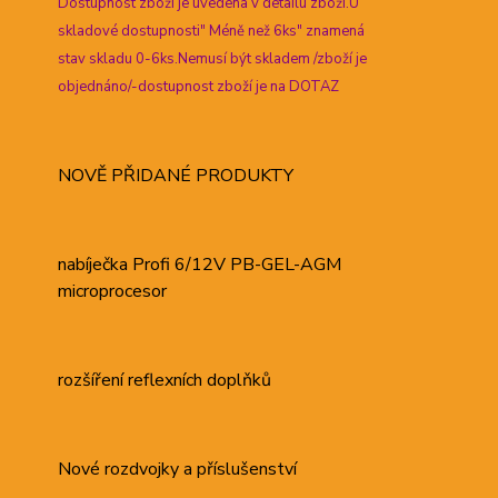
Dostupnost zboží je uvedena v detailu zboží.U
skladové dostupnosti" Méně než 6ks" znamená
stav skladu 0-6ks.Nemusí být skladem /zboží je
objednáno/-dostupnost zboží je na DOTAZ
NOVĚ PŘIDANÉ PRODUKTY
nabíječka Profi 6/12V PB-GEL-AGM
microprocesor
rozšíření reflexních doplňků
Nové rozdvojky a příslušenství