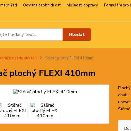
amační řád
Ochrana osobních dat
Možnosti dopravy
Formuláře pro 
Hledat
těrače a sady stěračů
Stěrač plochý FLEXI 410mm
ač plochý FLEXI 410mm
Plochý
obalu.
upevni
Stěrač
Dos