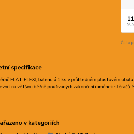
11
90,
Číslo p
tní specifikace
ěrač FLAT FLEXI, baleno á 1 ks v průhledném plastovém obalu. 
evnit na většinu běžně používaných zakončení ramének stěračů. S
zařazeno v kategoriích