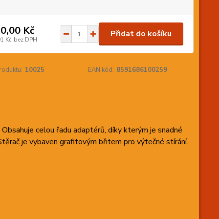
0,00 Kč
Přidat do košíku
91 Kč
bez DPH
roduktu:
10025
EAN kód:
8591686100259
Obsahuje celou řadu adaptérů, díky kterým je snadné
těrač je vybaven grafitovým břitem pro výtečné stírání.