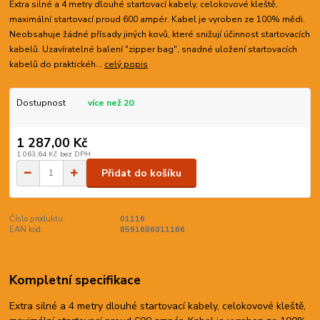
Extra silné a 4 metry dlouhé startovací kabely, celokovové kleště,
maximální startovací proud 600 ampér. Kabel je vyroben ze 100% mědi.
Neobsahuje žádné přísady jiných kovů, které snižují účinnost startovacích
kabelů. Uzavíratelné balení "zipper bag", snadné uložení startovacích
kabelů do praktickéh...
celý popis
Dostupnost
více než 20
1 287,00 Kč
1 063,64 Kč
bez DPH
Přidat do košíku
Číslo produktu:
01116
EAN kód:
8591686011166
Kompletní specifikace
Extra silné a 4 metry dlouhé startovací kabely, celokovové kleště,