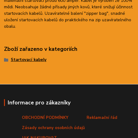
maximální startovací proud 600 ampér. Kabel je vyroben ze 100%
mědi. Neobsahuje žádné přísady jiných kovů, které snižují účinnost
startovacích kabelů. Uzavíratelné balení "zipper bag", snadné
uložení startovacích kabelů do praktického na zip uzavíratelného
obalu.
Zboží zařazeno v kategoriích
Startovací kabely
Informace pro zákazníky
OBCHODNÍ PODMÍNKY
Reklamační řád
Zásady ochrany osobních údajů
JAK NAKUPOVAT