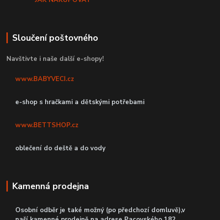
Sloučení poštovného
Navštivte i naše další e-shopy!
www.BABYVECI.cz
e-shop s hračkami a dětskými potřebami
www.BETTSHOP.cz
oblečení do deště a do vody
Kamenná prodejna
Osobní odběr je také možný (po předchozí domluvě),v
naší kamenné prodejně
na adrese Pacovského 182,