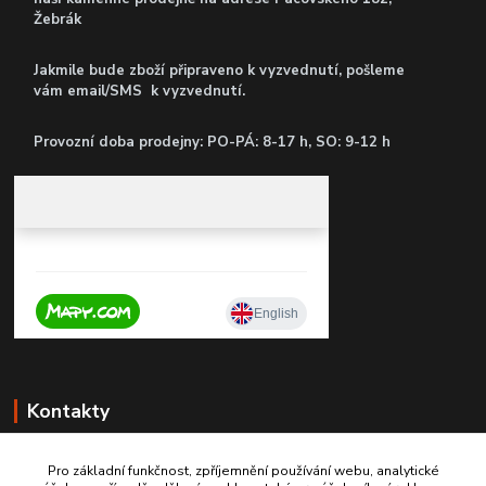
Žebrák
Jakmile bude zboží připraveno k vyzvednutí, pošleme
vám email/SMS k vyzvednutí.
P
rovozní doba prodejny: PO-PÁ: 8-17 h, SO: 9-12 h
Kontakty
Pro základní funkčnost, zpříjemnění používání webu, analytické