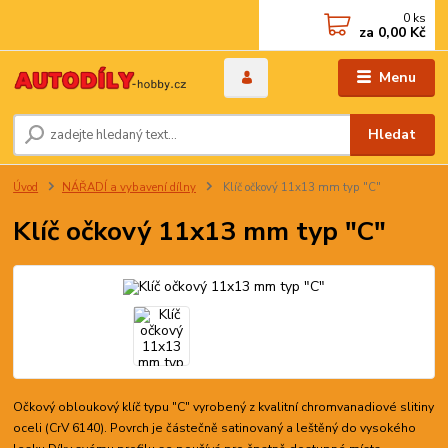
0
ks
za
0,00 Kč
Menu
Hledat
Úvod
NÁŘADÍ a vybavení dílny
Klíč očkový 11x13 mm typ "C"
Klíč očkový 11x13 mm typ "C"
Očkový obloukový klíč typu "C" vyrobený z kvalitní chromvanadiové slitiny
oceli (CrV 6140). Povrch je částečně satinovaný a leštěný do vysokého