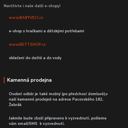
Navštivte i naše další e-shopy!
www.BABYVECI.cz
e-shop s hračkami a dětskými potřebami
www.BETTSHOP.cz
oblečení do deště a do vody
Kamenná prodejna
Osobní odběr je také možný (po předchozí domluvě),v
naší kamenné prodejně
na adrese Pacovského 182,
Žebrák
Jakmile bude zboží připraveno k vyzvednutí, pošleme
vám email/SMS k vyzvednutí.