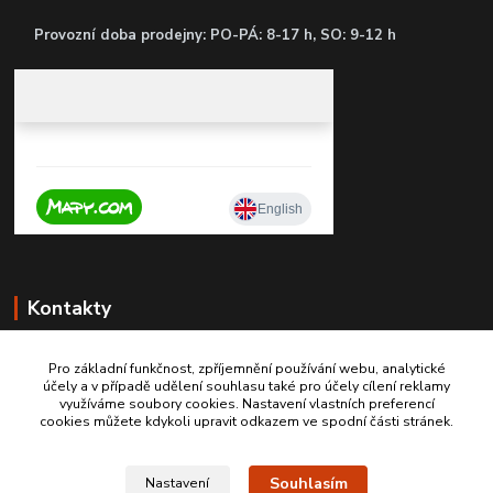
P
rovozní doba prodejny: PO-PÁ: 8-17 h, SO: 9-12 h
Kontakty
Pro základní funkčnost, zpříjemnění používání webu, analytické
účely a v případě udělení souhlasu také pro účely cílení reklamy
+420 603467970
využíváme soubory cookies. Nastavení vlastních preferencí
cookies můžete kdykoli upravit odkazem ve spodní části stránek.
info@autodily-hobby.cz
Souhlasím
Nastavení