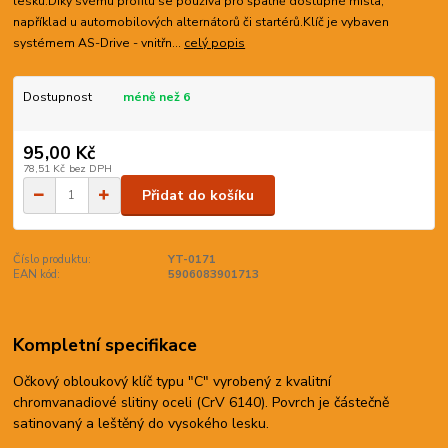
lesku.Díky svému profilu se používá pro špatně dostupné místa,
například u automobilových alternátorů či startérů.Klíč je vybaven
systémem AS-Drive - vnitřn...
celý popis
Dostupnost
méně než 6
95,00 Kč
78,51 Kč
bez DPH
Přidat do košíku
Číslo produktu:
YT-0171
EAN kód:
5906083901713
Kompletní specifikace
Očkový obloukový klíč typu "C" vyrobený z kvalitní
chromvanadiové slitiny oceli (CrV 6140). Povrch je částečně
satinovaný a leštěný do vysokého lesku.