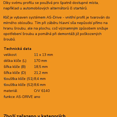
Díky svému profilu se používá pro špatně dostupné místa,
například u automobilových alternátorů či startérů.
Klíč je vybaven systémem AS-Drive - vnitřní profil je tvarován do
mírného obloučku. Tím při záběru hlavní síla nepůsobí přímo na
hranu šroubu, ale na plochu, což významným způsobem snižuje
opotřebení šroubu a pomáhá při demontáži již poškozených
šroubů.
Technická data
velikost
11 x 13 mm
délka klíče (L)
170 mm
šířka klíče (B)
18,5 mm
šířka klíče (D)
21,2 mm
tloušťka klíče (S1)
8,4 mm
tloušťka klíče (S2)
8,6 mm
materiál
CrV 6140
funkce AS-DRIVE
ano
Zboží zařazeno v kategoriích