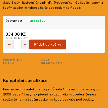
Sada 4 kusy (2x přední, 2x zadní díl). Provedení černé s šedým lemem a
šedým zesílením koberce řidiče pod pedály.
celý popis
Dostupnost
více než 20
334,00 Kč
276,03 Kč
bez DPH
Přidat do košíku
Číslo produktu:
04322
EAN kód:
8591686043228
Kompletní specifikace
Přesné textilní autokoberce pro Škoda Octavia II., rok výroby od
2008. Sada 4 kusy (2x přední, 2x zadní díl). Provedení černé s
šedým lemem a šedým zesílením koberce řidiče pod pedály.