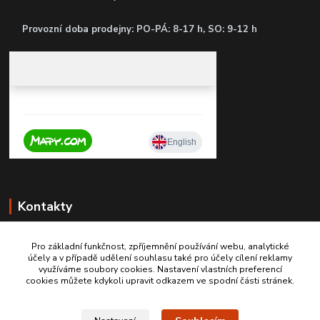
P
rovozní doba prodejny: PO-PÁ: 8-17 h, SO: 9-12 h
Kontakty
Pro základní funkčnost, zpříjemnění používání webu, analytické
účely a v případě udělení souhlasu také pro účely cílení reklamy
+420 603467970
využíváme soubory cookies. Nastavení vlastních preferencí
cookies můžete kdykoli upravit odkazem ve spodní části stránek.
info@autodily-hobby.cz