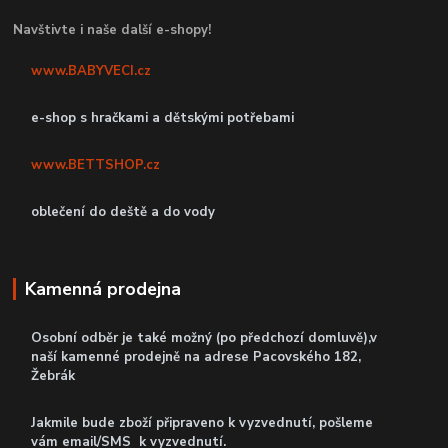
Navštivte i naše další e-shopy!
www.BABYVECI.cz
e-shop s hračkami a dětskými potřebami
www.BETTSHOP.cz
oblečení do deště a do vody
Kamenná prodejna
Osobní odběr je také možný (po předchozí domluvě),v
naší kamenné prodejně
na adrese Pacovského 182,
Žebrák
Jakmile bude zboží připraveno k vyzvednutí, pošleme
vám email/SMS k vyzvednutí.