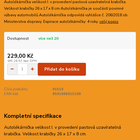
Autolékárnička velikost I. v provedení pastová uzavíratelná krabička.
Velikost krabičky 26 x 17 x 8 cm.Autolékárnička je součástí povinné
výbavy automobilů.Autolékárnička odpovídá vyhlášce č. 206/2018 sb.
Ministerstva dopravy. Expirace autolékárničky: 4 roky.
celý popis
Dostupnost
více než 20
229,00 Kč
189,26 Kč
bez DPH
Přidat do košíku
Číslo produktu:
91519
EAN kód:
8591686915198
Kompletní specifikace
Autolékárnička velikost I. v provedení pastová uzavíratelná
krabička. Velikost krabičky 26 x 17 x 8 cm.