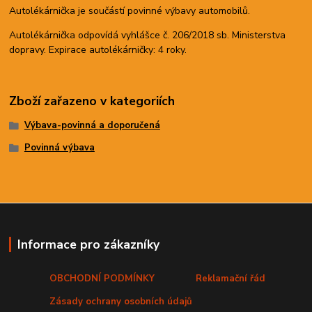
Autolékárnička je součástí povinné výbavy automobilů.
Autolékárnička odpovídá vyhlášce č. 206/2018 sb. Ministerstva
dopravy. Expirace autolékárničky: 4 roky.
Zboží zařazeno v kategoriích
Výbava-povinná a doporučená
Povinná výbava
Informace pro zákazníky
OBCHODNÍ PODMÍNKY
Reklamační řád
Zásady ochrany osobních údajů