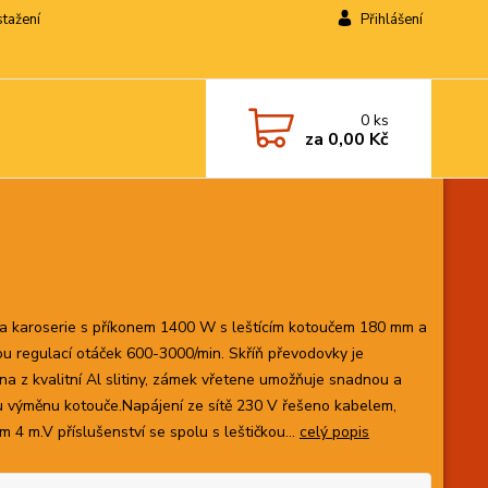
stažení
Přihlášení
0
ks
za
0,00 Kč
ka karoserie s příkonem 1400 W s leštícím kotoučem 180 mm a
ou regulací otáček 600-3000/min. Skříň převodovky je
na z kvalitní Al slitiny, zámek vřetene umožňuje snadnou a
u výměnu kotouče.Napájení ze sítě 230 V řešeno kabelem,
 4 m.V příslušenství se spolu s leštičkou...
celý popis