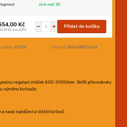
tupnost
více než 20
654,00 Kč
Přidat do košíku
66,94 Kč
bez DPH
roduktu:
07259
EAN kód:
8591686072594
ynulou regulací otáček 600-3000/min. Skříň převodovky
lou výměnu kotouče.
 navíc nanášecí a leštící kotouč.