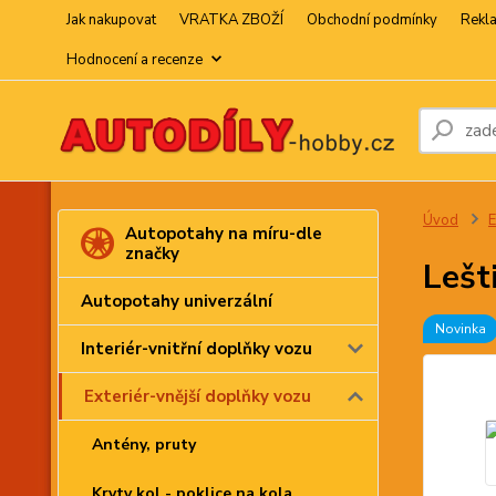
Jak nakupovat
VRATKA ZBOŽÍ
Obchodní podmínky
Rekl
Hodnocení a recenze
Úvod
E
Autopotahy na míru-dle
značky
Lešt
Autopotahy univerzální
Novinka
Interiér-vnitřní doplňky vozu
Exteriér-vnější doplňky vozu
Antény, pruty
Kryty kol - poklice na kola