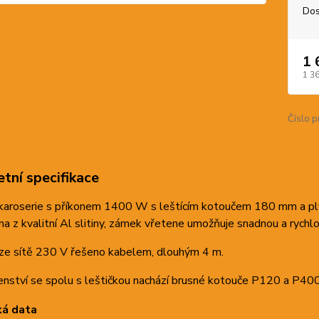
Dos
1 
1 3
Číslo p
tní specifikace
 karoserie s příkonem 1400 W s leštícím kotoučem 180 mm a pl
na z kvalitní Al slitiny, zámek vřetene umožňuje snadnou a rych
 ze sítě 230 V řešeno kabelem, dlouhým 4 m.
enství se spolu s leštičkou nachází brusné kotouče P120 a P400 a
ká data