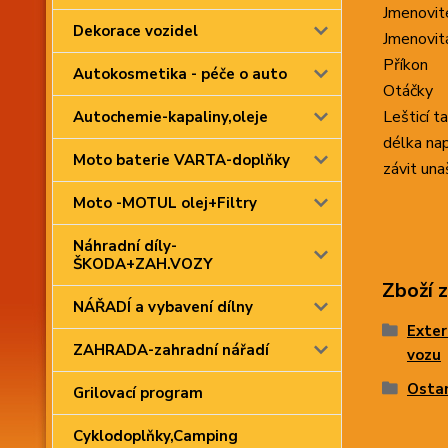
Jmenovit
Dekorace vozidel
Jmenovit
Příkon
Autokosmetika - péče o auto
Otáčky
Lešticí t
Autochemie-kapaliny,oleje
délka nap
Moto baterie VARTA-doplňky
závit un
Moto -MOTUL olej+Filtry
Náhradní díly-
ŠKODA+ZAH.VOZY
Zboží 
NÁŘADÍ a vybavení dílny
Exter
ZAHRADA-zahradní nářadí
vozu
Osta
Grilovací program
Cyklodoplňky,Camping