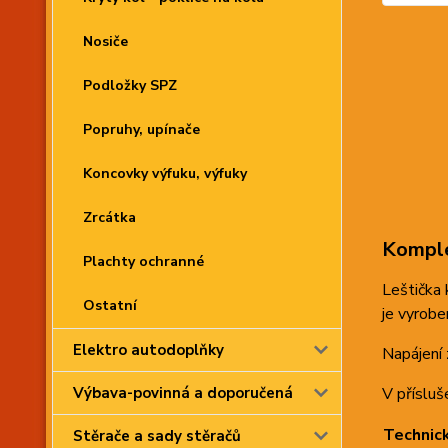
Nosiče
Podložky SPZ
Popruhy, upínače
Koncovky výfuku, výfuky
Zrcátka
Komple
Plachty ochranné
Leštička
Ostatní
je vyrobe
Elektro autodoplňky
Napájení
Výbava-povinná a doporučená
V přísluš
Technic
Stěrače a sady stěračů