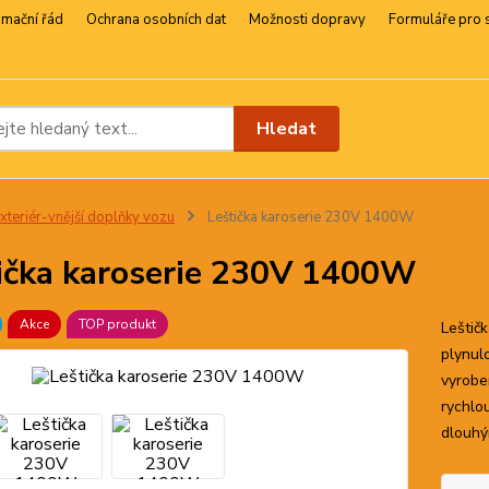
amační řád
Ochrana osobních dat
Možnosti dopravy
Formuláře pro 
Hledat
xteriér-vnější doplňky vozu
Leštička karoserie 230V 1400W
ička karoserie 230V 1400W
Akce
TOP produkt
Leštič
plynul
vyrobe
rychlo
dlouhým