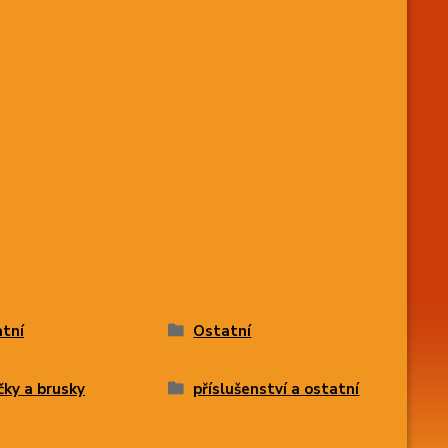
tní
Ostatní
čky a brusky
příslušenství a ostatní