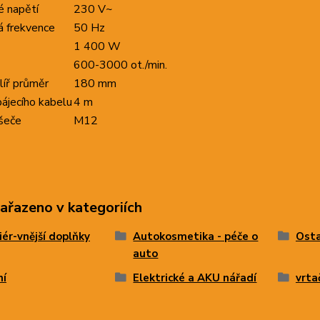
é napětí
230 V~
á frekvence
50 Hz
1 400 W
600-3000 ot./min.
alíř průměr
180 mm
ájecího kabelu
4 m
ašeče
M12
zařazeno v kategoriích
iér-vnější doplňky
Autokosmetika - péče o
Osta
auto
ní
Elektrické a AKU nářadí
vrta