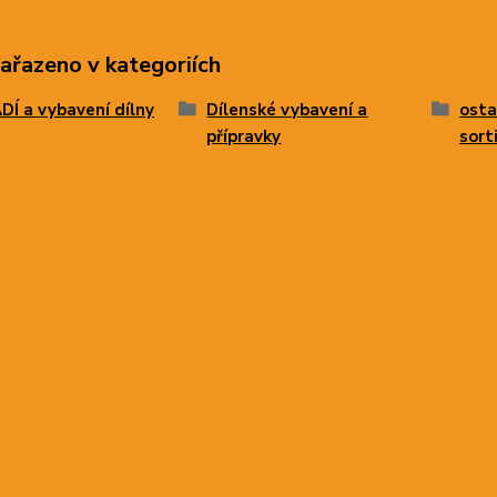
zařazeno v kategoriích
Í a vybavení dílny
Dílenské vybavení a
osta
přípravky
sort