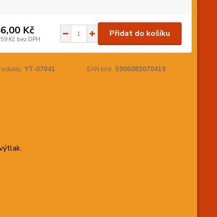
6,00 Kč
Přidat do košíku
,59 Kč
bez DPH
roduktu:
YT-07041
EAN kód:
5906083070419
výtlak.