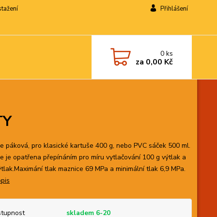
stažení
Přihlášení
0
ks
za
0,00 Kč
TY
e páková, pro klasické kartuše 400 g, nebo PVC sáček 500 ml.
e je opatřena přepínáním pro míru vytlačování 100 g výtlak a
ýtlak.Maximání tlak maznice 69 MPa a minimální tlak 6,9 MPa.
opis
tupnost
skladem 6-20