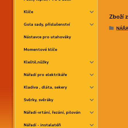
Klíče
Zboží 
Gola sady, příslušenství
NÁŘAD
Nástavce pro utahováky
Momentové klíče
Kleště,nůžky
Nářadí pro elektrikáře
Kladiva , dláta, sekery
Svěrky, svěráky
Nářadí-vrtání, řezání, pilován
Nářadí - instalatéři