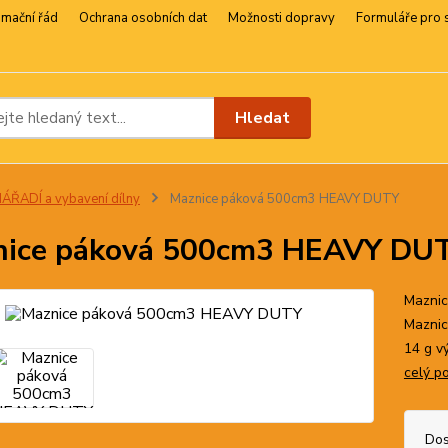
amační řád
Ochrana osobních dat
Možnosti dopravy
Formuláře pro 
Hledat
ÁŘADÍ a vybavení dílny
Maznice páková 500cm3 HEAVY DUTY
nice páková 500cm3 HEAVY DU
Maznic
Maznic
14 g v
celý p
Dos