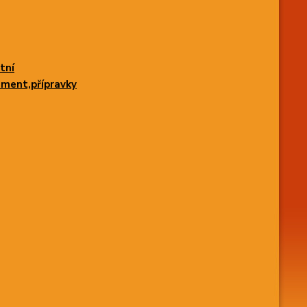
tní
iment,přípravky