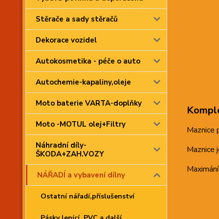
Stěrače a sady stěračů
Dekorace vozidel
Autokosmetika - péče o auto
Autochemie-kapaliny,oleje
Moto baterie VARTA-doplňky
Komple
Moto -MOTUL olej+Filtry
Maznice 
Náhradní díly-
Maznice j
ŠKODA+ZAH.VOZY
Maximání
NÁŘADÍ a vybavení dílny
Ostatní nářadí,příslušenství
Pásky lepící, PVC a další