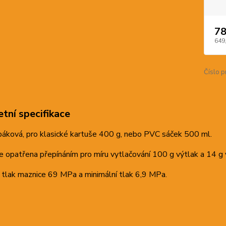
78
649
Číslo p
tní specifikace
páková, pro klasické kartuše 400 g, nebo PVC sáček 500 ml.
e opatřena přepínáním pro míru vytlačování 100 g výtlak a 14 g 
 tlak maznice 69 MPa a minimální tlak 6,9 MPa.