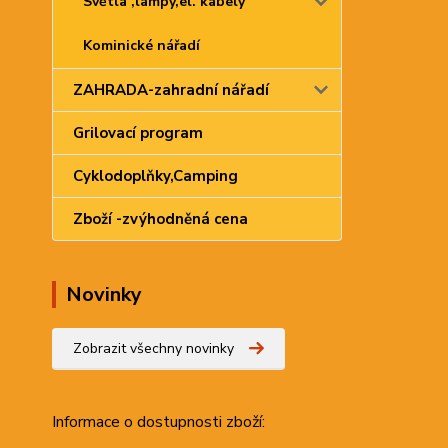
Světla ,lampy,el. kabely
Kominické nářadí
ZAHRADA-zahradní nářadí
Grilovací program
Cyklodoplňky,Camping
Zboží -zvýhodněná cena
Novinky
Zobrazit všechny novinky
Informace
o dostupnosti zboží: