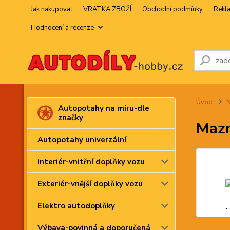
Jak nakupovat
VRATKA ZBOŽÍ
Obchodní podmínky
Rekl
Hodnocení a recenze
Úvod
N
Autopotahy na míru-dle
značky
Maz
Autopotahy univerzální
Interiér-vnitřní doplňky vozu
Exteriér-vnější doplňky vozu
Elektro autodoplňky
Výbava-povinná a doporučená