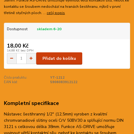
38mm. Funkce AS-DRIVE umožňuje vyvinout větší kontaktní sílu, neboť ke
kontaktu se šroubem nedochází na hranách šestihranu, nýbrž v první
třetině styčných ploch. ...
celý popis
Dostupnost
skladem 6-20
18,00 Kč
14,88 Kč
bez DPH
Přidat do košíku
Číslo produktu:
YT-1212
EAN kód:
5906083912122
Kompletní specifikace
Nástavec šestihranný 1/2" (12,5mm) vyroben z kvalitní
chromvanadiové slitiny oceli CrV 50BV30 a splňující normu DIN
3121 s celkovou délka 38mm. Funkce AS-DRIVE umožňuje
vyvinout větší kontaktní sílu, neboť ke kontaktu se šroubem