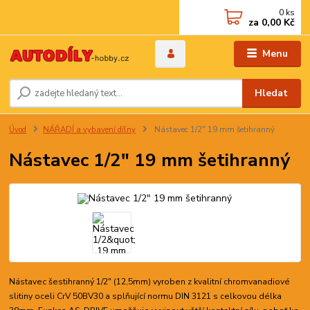
0
ks
za
0,00 Kč
Menu
Hledat
Úvod
NÁŘADÍ a vybavení dílny
Nástavec 1/2" 19 mm šetihranný
Nástavec 1/2" 19 mm šetihranný
Nástavec šestihranný 1/2" (12,5mm) vyroben z kvalitní chromvanadiové
slitiny oceli CrV 50BV30 a splňující normu DIN 3121 s celkovou délka