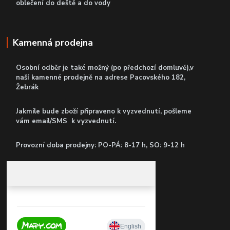
oblečení do deště a do vody
Kamenná prodejna
Osobní odběr je také možný (po předchozí domluvě),v
naší kamenné prodejně
na adrese Pacovského 182,
Žebrák
Jakmile bude zboží připraveno k vyzvednutí, pošleme
vám email/SMS k vyzvednutí.
P
rovozní doba prodejny: PO-PÁ: 8-17 h, SO: 9-12 h