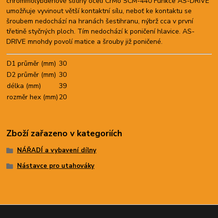
chrommolybdenové slitiny oceli CrMo SCM-440 Funkce AS-DRIVE
umožňuje vyvinout větší kontaktní sílu, neboť ke kontaktu se
šroubem nedochází na hranách šestihranu, nýbrž cca v první
třetině styčných ploch. Tím nedochází k poničení hlavice. AS-
DRIVE mnohdy povolí matice a šrouby již poničené.
D1 průměr (mm)
30
D2 průměr (mm)
30
délka (mm)
39
rozměr hex (mm)
20
Zboží zařazeno v kategoriích
NÁŘADÍ a vybavení dílny
Nástavce pro utahováky