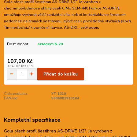
Gola ořech profil šestihran AS-DRIVE 1/2". Je vyroben z
chrommolybdenové slitiny oceli CrMo SCM-440 Funkce AS-DRIVE
umožňuje vyvinout větší kontaktní sílu, neboť ke kontaktu se šroubem
nedochází na hranách šestihranu, nýbrž cca v první třetině styčných ploch.
Tím nedochází k poničení hlavice. AS-DRI...
celý popis
Dostupnost
skladem 6-20
107,00 Kč
88,43 Kč
bez DPH
Přidat do košíku
Číslo produktu:
YT-1010
EAN kód:
5906083910104
Kompletní specifikace
Gola ořech profil šestihran AS-DRIVE 1/2". Je vyroben z