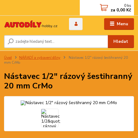
0
ks
za
0,00 Kč
Menu
Hledat
Úvod
NÁŘADÍ a vybavení dílny
Nástavec 1/2" rázový šestihranný 20
mm CrMo
Nástavec 1/2" rázový šestihranný
20 mm CrMo