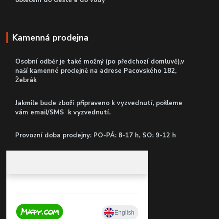
oblečení do deště a do vody
Kamenná prodejna
Osobní odběr je také možný (po předchozí domluvě),v
naší kamenné prodejně
na adrese Pacovského 182,
Žebrák
Jakmile bude zboží připraveno k vyzvednutí, pošleme
vám email/SMS k vyzvednutí.
P
rovozní doba prodejny: PO-PÁ: 8-17 h, SO: 9-12 h