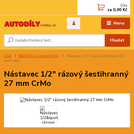
0
ks
za
0,00 Kč
Menu
Hledat
Úvod
NÁŘADÍ a vybavení dílny
Nástavec 1/2" rázový šestihranný 27
mm CrMo
Nástavec 1/2" rázový šestihranný
27 mm CrMo