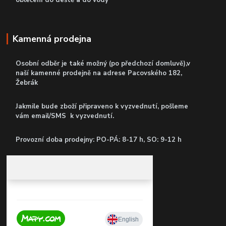
oblečení do deště a do vody
Kamenná prodejna
Osobní odběr je také možný (po předchozí domluvě),v
naší kamenné prodejně
na adrese Pacovského 182,
Žebrák
Jakmile bude zboží připraveno k vyzvednutí, pošleme
vám email/SMS k vyzvednutí.
P
rovozní doba prodejny: PO-PÁ: 8-17 h, SO: 9-12 h