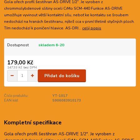
Gola ořech profil šestihran AS-DRIVE 1/2". Je vyroben z
chrommolybdenové slitiny oceli CrMo SCM-440 Funkce AS-DRIVE
umožňuje vyvinout větší kontaktní sílu, neboť ke kontaktu se šroubem
nedochází na hranách šestihranu, nýbrž cca v první třetině styčných ploch.
Tím nedochází k poničení hlavice. AS-DRI...
celý popis
Dostupnost
skladem 6-20
179,00 Kč
147,93 Kč
bez DPH
Přidat do košíku
Číslo produktu:
YT-1017
EAN kód:
5906083910173
Kompletní specifikace
Gola ořech profil šestihran AS-DRIVE 1/2". Je vyroben z