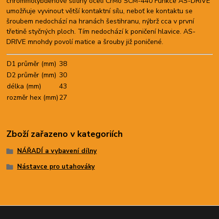
chrommolybdenové slitiny oceli CrMo SCM-440 Funkce AS-DRIVE
umožňuje vyvinout větší kontaktní sílu, neboť ke kontaktu se
šroubem nedochází na hranách šestihranu, nýbrž cca v první
třetině styčných ploch. Tím nedochází k poničení hlavice. AS-
DRIVE mnohdy povolí matice a šrouby již poničené.
D1 průměr (mm)
38
D2 průměr (mm)
30
délka (mm)
43
rozměr hex (mm)
27
Zboží zařazeno v kategoriích
NÁŘADÍ a vybavení dílny
Nástavce pro utahováky