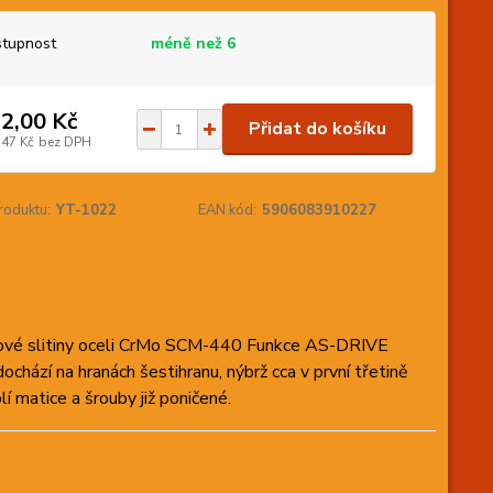
tupnost
méně než 6
2,00 Kč
Přidat do košíku
,47 Kč
bez DPH
roduktu:
YT-1022
EAN kód:
5906083910227
nové slitiny oceli CrMo SCM-440 Funkce AS-DRIVE
chází na hranách šestihranu, nýbrž cca v první třetině
 matice a šrouby již poničené.