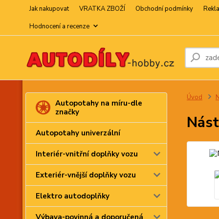
Jak nakupovat
VRATKA ZBOŽÍ
Obchodní podmínky
Rekl
Hodnocení a recenze
Úvod
N
Autopotahy na míru-dle
značky
Nást
Autopotahy univerzální
Interiér-vnitřní doplňky vozu
Exteriér-vnější doplňky vozu
Elektro autodoplňky
Výbava-povinná a doporučená