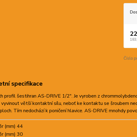
Dos
22
183
Číslo p
tní specifikace
ch profil šestihran AS-DRIVE 1/2". Je vyroben z chrommolybde
vyvinout větší kontaktní sílu, neboť ke kontaktu se šroubem nedo
ploch. Tím nedochází k poničení hlavice. AS-DRIVE mnohdy povolí
ěr (mm)
44
ěr (mm)
30