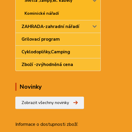
Světla ,lampy,el. kabely
Kominické nářadí
ZAHRADA-zahradní nářadí
Grilovací program
Cyklodoplňky,Camping
Zboží -zvýhodněná cena
Novinky
Zobrazit všechny novinky
Informace
o dostupnosti zboží: