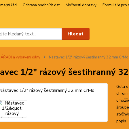
amační řád
Ochrana osobních dat
Možnosti dopravy
Formuláře pro 
Hledat
ÁŘADÍ a vybavení dílny
Nástavec 1/2" rázový šestihranný 32 mm CrMo
avec 1/2" rázový šestihranný 
Gola o
chromm
umožňu
šroube
styčný
popis