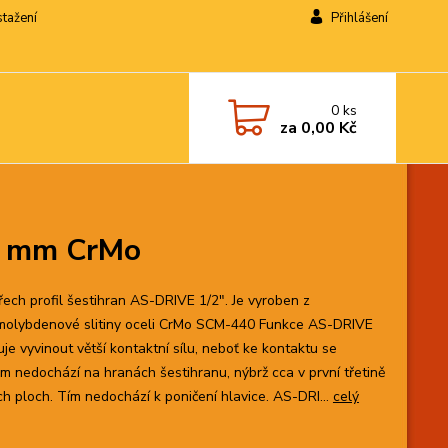
stažení
Přihlášení
0
ks
za
0,00 Kč
32 mm CrMo
řech profil šestihran AS-DRIVE 1/2". Je vyroben z
olybdenové slitiny oceli CrMo SCM-440 Funkce AS-DRIVE
je vyvinout větší kontaktní sílu, neboť ke kontaktu se
m nedochází na hranách šestihranu, nýbrž cca v první třetině
ch ploch. Tím nedochází k poničení hlavice. AS-DRI...
celý