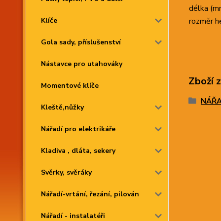
délka (m
Klíče
rozměr h
Gola sady, příslušenství
Nástavce pro utahováky
Zboží 
Momentové klíče
NÁŘAD
Kleště,nůžky
Nářadí pro elektrikáře
Kladiva , dláta, sekery
Svěrky, svěráky
Nářadí-vrtání, řezání, pilován
Nářadí - instalatéři