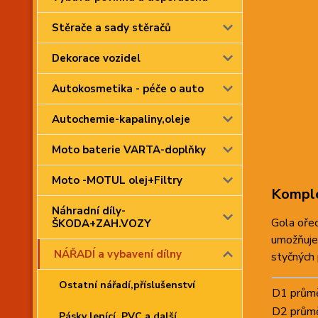
Stěrače a sady stěračů
Dekorace vozidel
Autokosmetika - péče o auto
Autochemie-kapaliny,oleje
Moto baterie VARTA-doplňky
Moto -MOTUL olej+Filtry
Komple
Náhradní díly-
Gola oře
ŠKODA+ZAH.VOZY
umožňuje 
NÁŘADÍ a vybavení dílny
styčných 
Ostatní nářadí,příslušenství
D1 prům
D2 prům
Pásky lepící, PVC a další