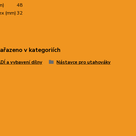
m)
48
ex (mm)
32
zařazeno v kategoriích
Í a vybavení dílny
Nástavce pro utahováky