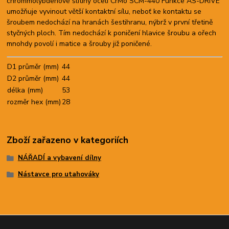
chrommolybdenové slitiny oceli CrMo SCM-440 Funkce AS-DRIVE
umožňuje vyvinout větší kontaktní sílu, neboť ke kontaktu se
šroubem nedochází na hranách šestihranu, nýbrž v první třetině
styčných ploch. Tím nedochází k poničení hlavice šroubu a ořech
mnohdy povolí i matice a šrouby již poničené.
D1 průměr (mm)
44
D2 průměr (mm)
44
délka (mm)
53
rozměr hex (mm)
28
Zboží zařazeno v kategoriích
NÁŘADÍ a vybavení dílny
Nástavce pro utahováky