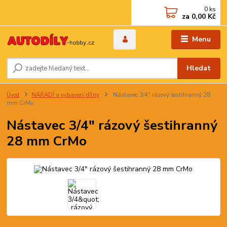
0
ks
za
0,00 Kč
Menu
Hledat
Úvod
NÁŘADÍ a vybavení dílny
Nástavec 3/4" rázový šestihranný 28
mm CrMo
Nástavec 3/4" rázový šestihranný
28 mm CrMo