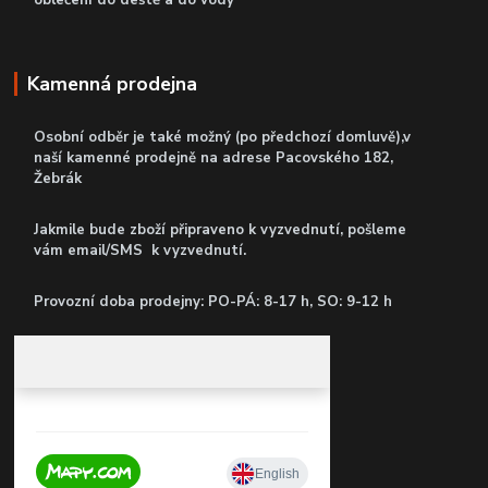
oblečení do deště a do vody
Kamenná prodejna
Osobní odběr je také možný (po předchozí domluvě),v
naší kamenné prodejně
na adrese Pacovského 182,
Žebrák
Jakmile bude zboží připraveno k vyzvednutí, pošleme
vám email/SMS k vyzvednutí.
P
rovozní doba prodejny: PO-PÁ: 8-17 h, SO: 9-12 h