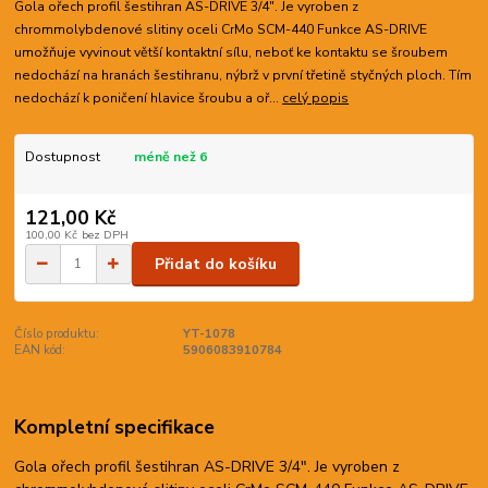
Gola ořech profil šestihran AS-DRIVE 3/4". Je vyroben z
chrommolybdenové slitiny oceli CrMo SCM-440 Funkce AS-DRIVE
umožňuje vyvinout větší kontaktní sílu, neboť ke kontaktu se šroubem
nedochází na hranách šestihranu, nýbrž v první třetině styčných ploch. Tím
nedochází k poničení hlavice šroubu a oř...
celý popis
Dostupnost
méně než 6
121,00 Kč
100,00 Kč
bez DPH
Přidat do košíku
Číslo produktu:
YT-1078
EAN kód:
5906083910784
Kompletní specifikace
Gola ořech profil šestihran AS-DRIVE 3/4". Je vyroben z